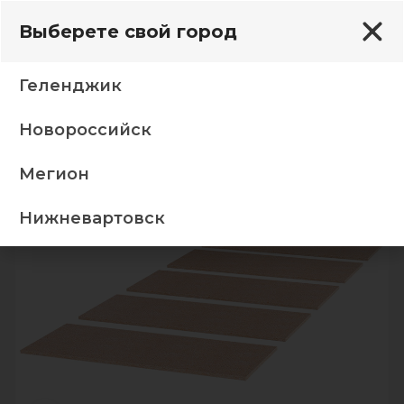
Выберете свой город
Геленджик
Новороссийск
лавная
Спальня
Кровати
Настил ДСП 0,9, 5 элем
Мегион
-5%
Нижневартовск