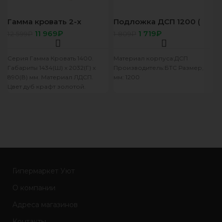
Гамма кровать 2-х
Подложка ДСП 1200 (
спальная 1400 дуб
Фиеста). 4 элем
11 969
₽
1 719
₽
12 599
₽
1 809
₽
крафт/ дуб вотан
Серия Гамма Кровать 1400.
Материал корпуса:ДСП
Габариты 1434(Ш) х 2032(Г) х
Производитель:БТС Размер,
890(В) мм. Материал ЛДСП.
мм: 1200
Цвет дуб крафт золотой.
Кромка ПВХ. Ортопедическое
Гипермаркет Уют
О компании
Адреса магазинов
Контакты