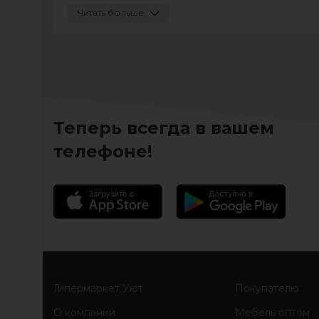
Читать больше
наша мебель поможет создать теплую ат
Вся мебель на сайте представлена по са
Теперь всегда в вашем
телефоне!
Гипермаркет Уют
Покупателю
О компании
Мебель оптом