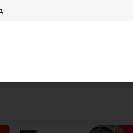
д
я дома
Акции