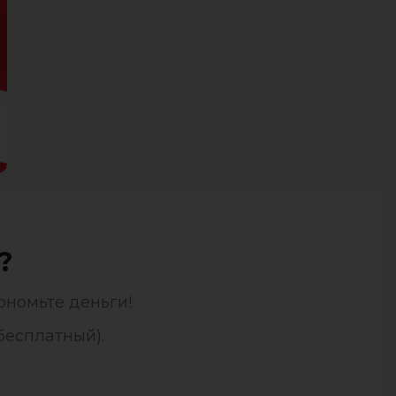
?
ономьте деньги!
бесплатный).