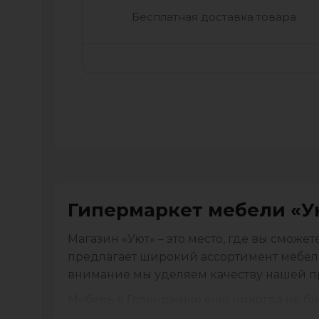
Бесплатная доставка товара
Гипермаркет мебели «У
Магазин «Уют» – это место, где вы смож
предлагает широкий ассортимент мебели,
внимание мы уделяем качеству нашей п
Мебель в Геленджике еще никогда не был
размеру и стилю, что помогает нашим кл