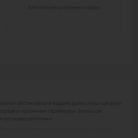
Бесплатная доставка товара
 уютной обстановки в вашем доме. Наш магазин
стулья и кухонные гарнитуры. Большое
и производителями.
 магазине имеют удобные фильтры по цене,
ь их требованиям и желаниям. Мы уверены, что