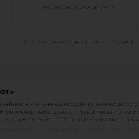
Бесплатная доставка товара
Система накопительная в течении 365 дней.
ют»
ете найти все, что нужно для создания комфортной и
 включая диваны, шкафы, комоды, кровати, столы, 
родукции, поэтому работаем только с проверенным
о так просто и удобно купить. Все товары в нашем
иентам выбрать именно то, что будет соответствоват