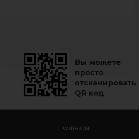
вашу жизнь.
вни разницу - сэкономь».
Вы можете
просто
отсканировать
QR код
ь
КОНТАКТЫ