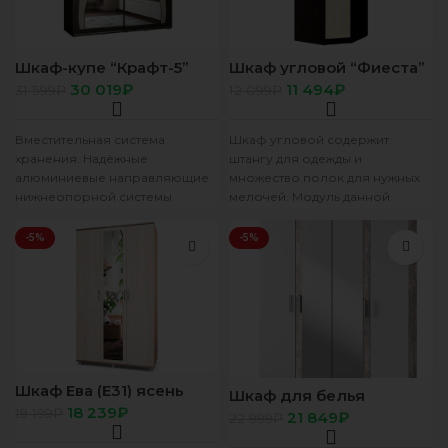
Шкаф-купе “Крафт-5”
Шкаф угловой “Фиеста”
Венге
венге/лоредо
30 019
₽
11 494
₽
31 599
₽
12 099
₽
Вместительная система
Шкаф угловой содержит
хранения. Надёжные
штангу для одежды и
алюминиевые направляющие
множество полок для нужных
нижнеопорной системы
мелочей. Модуль данной
обеспечивают плавный
модели универсален,
бесшумный ход дверей. Двери
собирается как на правую,
-5%
-5%
открываются легко и без
особых усилий.
Шкаф Ева (Е31) ясень
Шкаф для белья
тем/св
“Инстайл” ШК-31 бетон/
18 239
₽
19 199
₽
21 849
₽
22 999
₽
белый