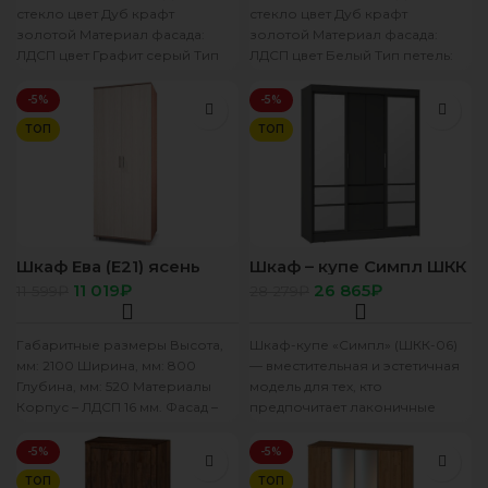
стекло цвет Дуб крафт
стекло цвет Дуб крафт
золотой Материал фасада:
золотой Материал фасада:
ЛДСП цвет Графит серый Тип
ЛДСП цвет Белый Тип петель:
петель: Петля накладная
Петля накладная (прямая)
(прямая) Опоры:
Опоры: Подпятник
-5%
-5%
ТОП
ТОП
Шкаф Ева (Е21) ясень
Шкаф – купе Симпл ШКК
тем/св
– 06 Графит
11 019
₽
26 865
₽
11 599
₽
28 279
₽
Габаритные размеры Высота,
Шкаф-купе «Симпл» (ШКК-06)
мм: 2100 Ширина, мм: 800
— вместительная и эстетичная
Глубина, мм: 520 Материалы
модель для тех, кто
Корпус – ЛДСП 16 мм. Фасад –
предпочитает лаконичные
ЛДСП
интерьерные решения. Шкаф
оснащен удобными ящиками и
-5%
-5%
ТОП
ТОП