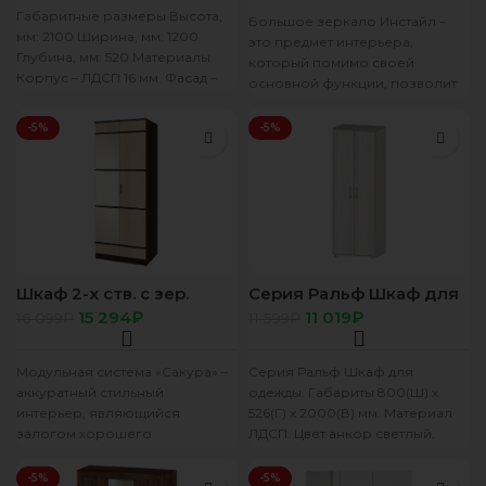
Габаритные размеры Высота,
Большое зеркало Инстайл –
мм: 2100 Ширина, мм: 1200
это предмет интерьера,
Глубина, мм: 520 Материалы
который помимо своей
Корпус – ЛДСП 16 мм. Фасад –
основной функции, позволит
ЛДСП
вам визуально расширить
пространство и привнести
-5%
-5%
больше
Шкаф 2-х ств. с зер.
Серия Ральф Шкаф для
“Сакура” венге/лоредо
одежды
15 294
₽
11 019
₽
16 099
₽
11 599
₽
Модульная система «Сакура» –
Серия Ральф Шкаф для
аккуратный стильный
одежды. Габариты 800(Ш) х
интерьер, являющийся
526(Г) х 2000(В) мм. Материал
залогом хорошего
ЛДСП. Цвет анкор светлый.
впечатления о Вашем доме,
Кромка ПВХ. Регулируемые
начиная с прихожей, спальной,
-5%
-5%