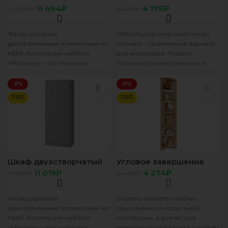
ясень белый/F12
ясень белый /F12
11 494
₽
4 179
₽
12 099
₽
4 399
₽
Фасад украшен
Небольшой открытый пенал
декоративными элементами из
Монако – практичный вариант
МДФ. Коллекция мебели
для интерьера. Модель
«Монако» – это классика
позволит разместить книги,
жанра, показывающая тонкий
сувениры, предметы декора и
и безупречный вкус хозяев
другие вещи. Изделие
-5%
-5%
квартиры.
ТОП
ТОП
Шкаф двухстворчатый
Угловое завершение
“Монако” ШК-37 ясень
“Сакура” дуб сонома/
11 019
₽
4 274
₽
11 599
₽
4 499
₽
белый/F12
белый
Фасад украшен
Модель является частью
декоративными элементами из
одноимённой модульной
МДФ. Коллекция мебели
коллекции, а значит она
«Монако» – это классика
прекрасно подойдет к шкафам