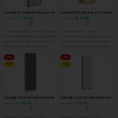
Шкаф угловой Асцелла
(снят/пр) Шкаф угловой
белый/графит серый
“Сакура” дуб сонома/
11 779
₽
15 199
₽
12 399
₽
15 999
₽
белый
Материал корпуса: ЛДСП, цвет
Угловой шкаф Сакура
Белый Материал фасада: ЛДСП,
относится к модульной серии
цвет Графит серый Тип петель:
мебели и выполнен в одном
Петля 180 градусов, Без
стиле с другими предметами
доводчика «Boyard» /
коллекции. Изделие позволит
разместить
-5%
-5%
ТОП
ТОП
Шкаф платяной Руэлла
Шкаф платяной Руэлла
дуб золотой/графит
дуб золотой/белый
7 789
₽
7 789
₽
8 199
₽
8 199
₽
серый
Материал корпуса: ЛДСП,
Материал корпуса: ЛДСП,