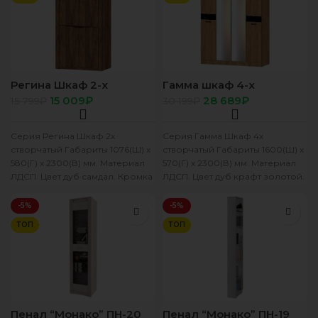
Регина Шкаф 2-х
Гамма шкаф 4-х
створчатый дуб самдал
створчатый дуб крафт
15 009
₽
28 689
₽
15 799
₽
30 199
₽
Серия Регина Шкаф 2х
Серия Гамма Шкаф 4х
створчатый Габариты 1076(Ш) х
створчатый Габариты 1600(Ш) х
580(Г) х 2300(В) мм. Материал
570(Г) х 2300(В) мм. Материал
ЛДСП. Цвет дуб самдал. Кромка
ЛДСП. Цвет дуб крафт золотой.
ПВХ. Вставка
Кромка ПВХ.
-5%
-5%
ТОП
ТОП
Пенал “Монако” ПН-20
Пенал “Монако” ПН-19