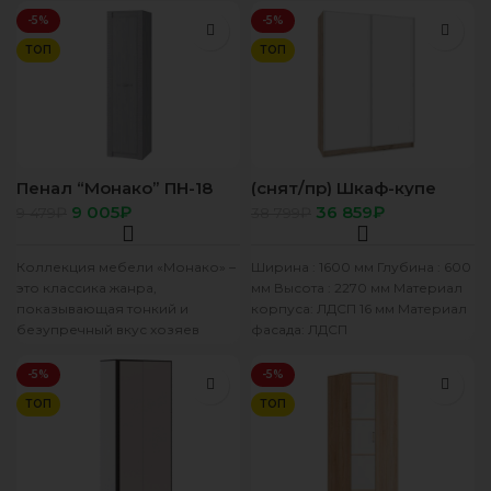
-5%
-5%
ТОП
ТОП
Пенал “Монако” ПН-18
(снят/пр) Шкаф-купе
ясень белый /F12
Браун 1600 (Б66+Б16)
9 005
₽
36 859
₽
9 479
₽
38 799
₽
серый дуб/белый
Коллекция мебели «Монако» –
Ширина : 1600 мм Глубина : 600
это классика жанра,
мм Высота : 2270 мм Материал
показывающая тонкий и
корпуса: ЛДСП 16 мм Материал
безупречный вкус хозяев
фасада: ЛДСП
квартиры. Сдержанность и
максимальная простота
-5%
-5%
мебели очень
ТОП
ТОП