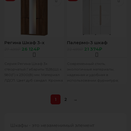
детской и
Регина Шкаф 3-х
Палермо-3 шкаф
створчатый дуб самдал
угловой с откр. полками
26 124
₽
21 374
₽
27 499
₽
22 499
₽
ясень шимо светлый/
МДФ белый глянец
Серия Регина Шкаф 3х
Современный стиль,
створчатый Габариты 1528(Ш) х
экологичные материалы,
580(Г) х 2300(В) мм. Материал
надежная и удобная в
ЛДСП. Цвет дуб самдал. Кромка
использовании фурнитура;
ПВХ. Декоративное
Разнообразие элементов
набора позволяет
удовлетворить пожелания
1
2
→
самых взыскательных
покупателей; Плавные
Шкафы - это незаменимый элемент