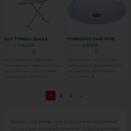
арт 798860 Доска
M1880/410-54W RGB
гладильная Nika «Лина
1 624
₽
4 350
₽
1 709
₽
4 579
₽
4», 112×34,5 см,
Комплектация: выдвижная
Тип изделия – Потолочный
подставка для утюга; розетка с
Цвет каркаса – Белый Высота –
удлинителем 2,2 м; съёмный
80 Диаметр – 41 Площадь
подрукавник 10х50,5 см;
освещения – 8
хлопковый чехол.
Дополнительные функции
1
2
3
→
Товары для дома - это широкий ассортимент
продукции, который поможет создать уютную