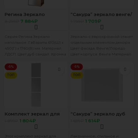
Регина Зеркало
“Сакура” зеркало венге/
напольное дуб самдал
лоредо
7 884
₽
1 709
₽
8 299
₽
1 799
₽
Серия Регина Зеркало
Зеркало с еврокромкой станет
напольное. Габариты 610(Ш) х
отдельным элементом декора.
450(Г) х 1760(В) мм. Материал
Цвет фасада: Венге/Лоредо
ЛДСП. Цвет дуб самдал. Кромка
Цвет корпуса: Венге Материал
ПВХ. Функциональное зеркало
корпуса/материал фасада:
ЛДСП/ЛДСП Ширина, мм: 800
-5%
-5%
ТОП
ТОП
Комплект зеркал для
“Сакура” зеркало дуб
шкафа 2-х ст. “Сакура”
сонома/белый
1 804
₽
1 614
₽
1 899
₽
1 699
₽
дуб сонома/белый
Этот комплект зеркал для
Лаконичное, стильное и