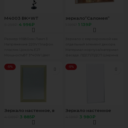
М4003 BK+WT
зеркало”Саломея”
светильник напольный
венге/лоредо
4 996
₽
1 139
₽
5 259
₽
1 199
₽
Размер H1680мм Ламп 3
Зеркало с еврокромкой как
Напряжение 220V Плафон
отдельный элемент декора.
пластик Цоколь Е27
Материал корпуса/материал
МощностьВТ 3*40W Цвет
фасада: ЛДСП/ЛДСП Ширина:
Черный+белый
800 Высота: 600
-5%
-5%
Зеркало настенное, в
Зеркало настенное
раме, 60х90 см 5361357
«Альпы», 55х110 см, рама
3 885
₽
3 980
₽
4 089
₽
4 189
₽
МДФ, 55 мм