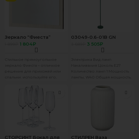
Зеркало “Фиеста”
03049-0.6-01B GN
венге/лоредо
светильник напольный
1 804
₽
3 505
₽
1 899
₽
3 689
₽
Стильное прямоугольное
Электрика Вид ламп
зеркало Фиеста – отличное
Накаливания Цоколь E27
решение для прихожей или
Количество ламп 1 Мощность
спальни. используйте его,
лампы, W40 Общая мощность,
чтобы расширить
W40 Произведение мощности
пространство и добавить света
одной рекомендованной
в
лампы
СТОРСИНТ Бокал для
СТИЛРЕН Ваза