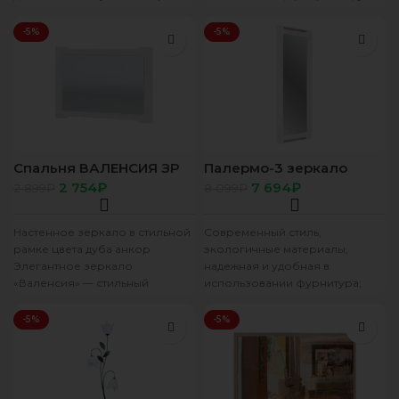
зеркала: прямоугольная
анкор / белый глянец
Форма рамы: прямоугольная
Материал
-5%
-5%
Спальня ВАЛЕНСИЯ ЗР
Палермо-3 зеркало
011 зеркало
ростовое ясень шимо
2 754
₽
7 694
₽
2 899
₽
8 099
₽
(0,9х0,6х0,02) АНКОР
светлый/МДФ белый
глянец
Настенное зеркало в стильной
Современный стиль,
рамке цвета дуба анкор
экологичные материалы,
Элегантное зеркало
надежная и удобная в
«Валенсия» — стильный
использовании фурнитура;
вариант для квартиры.
Разнообразие элементов
Обрамленное светлой рамой,
набора позволяет
-5%
-5%
оно
удовлетворить пожелания
самых взыскательных
покупателей; Плавные