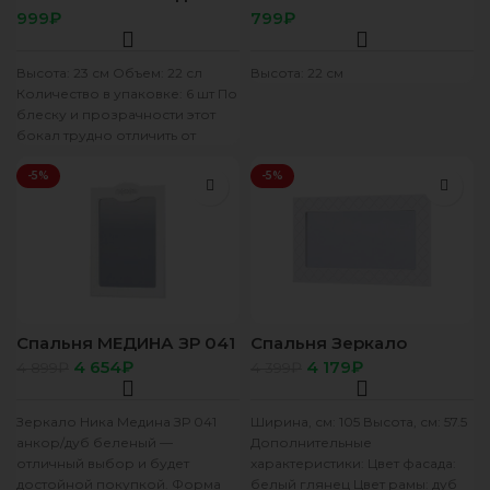
шампанского
₽
₽
Высота: 23 см Объем: 22 сл
Высота: 22 см
Количество в упаковке: 6 шт По
блеску и прозрачности этот
бокал трудно отличить от
-5%
-5%
Спальня МЕДИНА ЗР 041
Спальня Зеркало
зеркало (0,8х0,59х0,02)
Сальма ЗР 021 (1050х575)
4 654
₽
4 179
₽
4 899
₽
4 399
₽
фасад МДФ ДУБ БЕЛЫЙ/
фасад МДФ БЕЛЫЙ
корпус АНКОР
ГЛЯНЕЦ/корпус АНКОР
Зеркало Ника Медина ЗР 041
Ширина, см: 105 Высота, см: 57.5
анкор/дуб беленый —
Дополнительные
отличный выбор и будет
характеристики: Цвет фасада:
достойной покупкой. Форма
белый глянец Цвет рамы: дуб