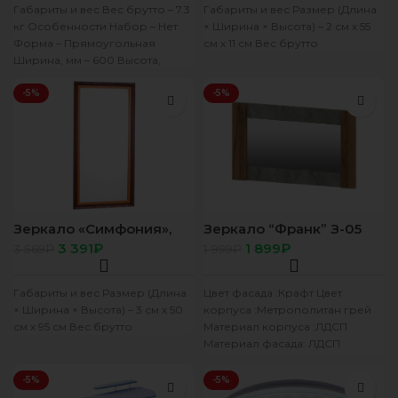
Габариты и вес Вес брутто – 7.3
Габариты и вес Размер (Длина
кг Особенности Набор – Нет
× Ширина × Высота) – 2 см х 55
Форма – Прямоугольная
см х 11 см Вес брутто
Ширина, мм – 600 Высота,
-5%
-5%
Зеркало «Симфония»,
Зеркало “Франк” З-05
настенное 50×95 cм,
крафт/метрополитан
3 391
₽
1 899
₽
3 569
₽
1 999
₽
рама пластик, 48 мм
грей
1178966
Габариты и вес Размер (Длина
Цвет фасада :Крафт Цвет
× Ширина × Высота) – 3 см х 50
корпуса :Метрополитан грей
см х 95 см Вес брутто
Материал корпуса :ЛДСП
Материал фасада: ЛДСП
Ширина, мм: 1000 Высота, мм:
600 Глубина,
-5%
-5%