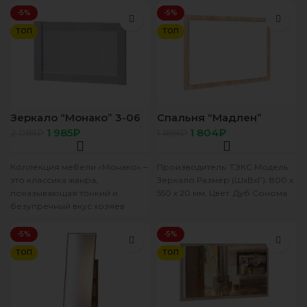
-5%
-5%
ТОП
ТОП
Зеркало “Монако” 3-06
Спальня “Мадлен”
ясень белый/F12
Зеркало (550*800*20)
1 985
₽
1 804
₽
2 089
₽
1 899
₽
(дуб сонома)
Коллекция мебели «Монако» –
Производитель: ТЭКС Модель:
это классика жанра,
Зеркало Размер (ШхВхГ): 800 х
показывающая тонкий и
550 х 20 мм. Цвет: Дуб Сонома
безупречный вкус хозяев
квартиры. Сдержанность и
максимальная простота
-5%
-5%
мебели очень
ТОП
ТОП