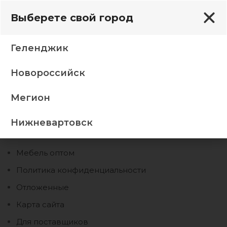
Выберете свой город
Геленджик
Новороссийск
Страницы
Мегион
Дизайнерам
Нижневартовск
404
Мебель оптом
Политика конфиденциальности
Отложенные
Карта сайта
Для поставщиков