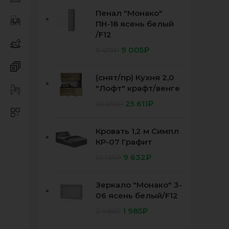
Пенал "Монако"
ПН-18 ясень белый
/F12
9 005
₽
9 479
₽
(снят/пр) Кухня 2,0
"Лофт" крафт/венге
25 611
₽
26 959
₽
Кровать 1,2 м Симпл
КР-07 Графит
9 632
₽
10 139
₽
Зеркало "Монако" 3-
06 ясень белый/F12
1 985
₽
2 089
₽