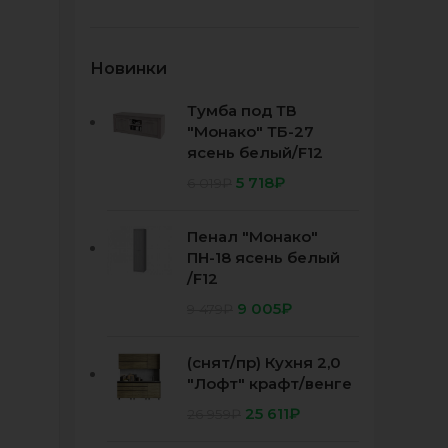
Новинки
Тумба под ТВ
"Монако" ТБ-27
ясень белый/F12
5 718
₽
6 019
₽
Пенал "Монако"
ПН-18 ясень белый
/F12
9 005
₽
9 479
₽
(снят/пр) Кухня 2,0
"Лофт" крафт/венге
25 611
₽
26 959
₽