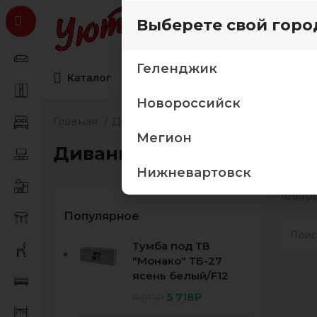
Выберете свой горо
Геленджик
Каталог
Коллекции мебели
Товары дл
Новороссийск
Главная
Детская мебель
Диваны для дет
Мегион
Диваны для детской
Нижневартовск
Товаро
Популярное
Тумба под ТВ
"Монако" ТБ-27
ясень белый/F12
5 718
₽
6 019
₽