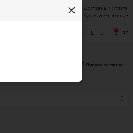
Доставка и оплата
Каждый день, 8:00 - 18:00
8 (988) 333-55-12
Адреса магазинов
0
Геленджик
0
₽
Показать меню