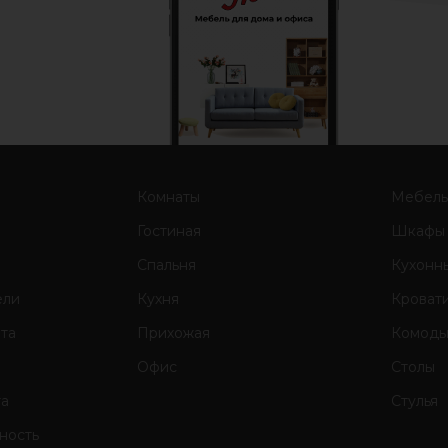
Комнаты
Мебел
Гостиная
Шкафы
Спальня
Кухонн
ели
Кухня
Кроват
ата
Прихожая
Комод
Офис
Столы
та
Стулья
ность