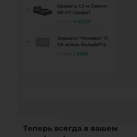
Кровать 1,2 м Симпл
КР-07 Графит
9 632
₽
10 139
₽
Зеркало "Монако" 3-
06 ясень белый/F12
1 985
₽
2 089
₽
Теперь всегда в вашем