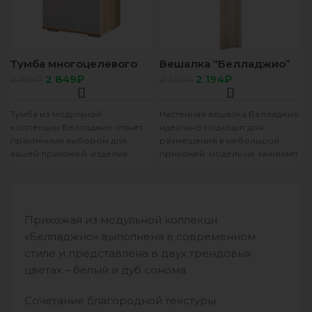
Тумба многоцелевого
Вешалка “Белладжио”
назначения
ВШ-03 сонома/белый
2 849
₽
2 194
₽
2 999
₽
2 309
₽
“Белладжио” ТБ-20
сонома/белый
Тумба из модульной
Настенная вешалка Белладжио
коллекции Белладжио станет
идеально подходит для
практичным выбором для
размещения в небольшой
вашей прихожей. изделие
прихожей. модель не занимает
выполнено из ЛДСП цвета дуб
много места, позволяет
сонома, фасад белого
аккуратно повесить на штанге
Прихожая из модульной коллекци
«Белладжио» выполнена в современном
стиле и представлена в двух трендовых
цветах – белый и дуб сонома.
Сочетание благородной текстуры