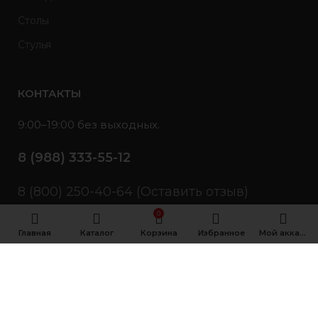
Столы
Стулья
КОНТАКТЫ
9:00–19:00 без выходных.
8 (988) 333-55-12
8 (800) 250-40-64 (Оставить отзыв)
0
Главная
Каталог
Корзина
Избранное
Мой аккаунт
© Уют, с 2018 по настоящее время