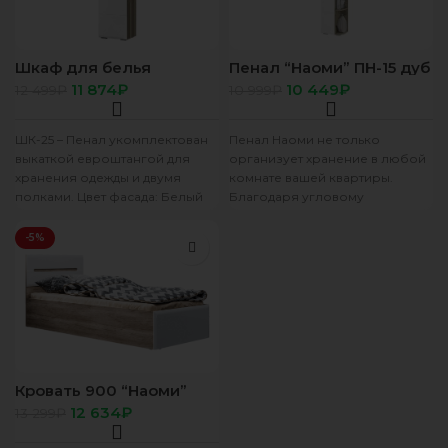
Шкаф для белья
Пенал “Наоми” ПН-15 дуб
“Наоми” ШК-25 дуб
каньон/белый глянец
11 874
₽
10 449
₽
12 499
₽
10 999
₽
каньон/белый глянец
ШК-25 – Пенал укомплектован
Пенал Наоми не только
выкаткой евроштангой для
организует хранение в любой
хранения одежды и двумя
комнате вашей квартиры.
полками. Цвет фасада: Белый
Благодаря угловому
глянец Цвет корпуса: Дуб
завершению с открытыми
Каньон
полками, в нем можно
-5%
Кровать 900 “Наоми”
КР-12 дуб каньон/белый
12 634
₽
13 299
₽
глянец + настил