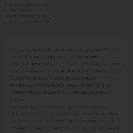
Стильная односпальная
кровать Наоми – это
прекрасный выбор для
комнаты школьника или
подростка. Выполненная из
ЛДСП и МДФ белого цвета
Модульная спальня «Наоми» в декоре MF07 –
это стильное современное решение в
контрастном сочетании корпуса «дуб каньон»
с элегантным матовым фасадом белого цвета.
В этой коллекции отражены лучшие
тенденции мебельной моды, поэтому она
станет ярким акцентом интерьера любого
дома
-уникальная геометрия фрезерованных
фасадов полностью отвечает опирающемуся
на принципы минимализма духу времени и
великолепно реализует свой выразительный