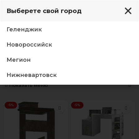
Выберете свой город
Геленджик
Новороссийск
Главная
Столы
Компьютерные столы
Представлено 6 товаров
Мегион
Компьютерные столы
Нижневартовск
Показать меню
-5%
-5%