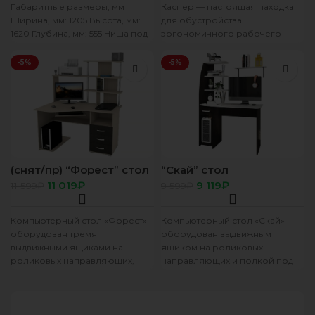
Габаритные размеры, мм
Каспер — настоящая находка
Ширина, мм: 1205 Высота, мм:
для обустройства
1620 Глубина, мм: 555 Ниша под
эргономичного рабочего
ТВ, мм (ш х
пространства на небольшой
площади. Это отличное
-5%
-5%
решение не только
(снят/пр) “Форест” стол
“Скай” стол
компьютерный венге/
компьютерный венге/
11 019
₽
9 119
₽
11 599
₽
9 599
₽
лоредо
лоредо
Компьютерный стол «Форест»
Компьютерный стол «Скай»
оборудован тремя
оборудован выдвижным
выдвижными ящиками на
ящиком на роликовых
роликовых направляющих,
направляющих и полкой под
обилием полок под
системный блок. Столешница
оргтехнику и системный блок.
и полки в цвете “Лоредо”.
Цвет фасада :Венге