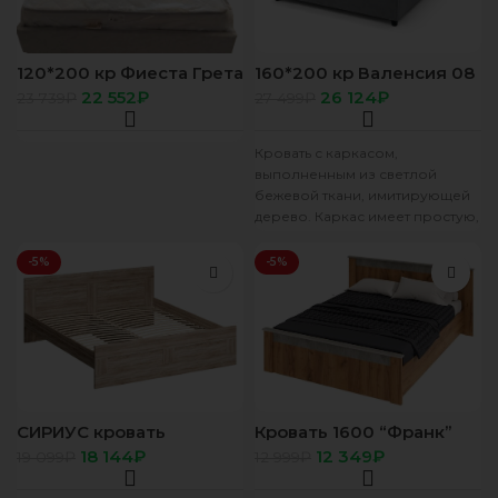
120*200 кр Фиеста Грета
160*200 кр Валенсия 08
сильвер св сер
Лео темно серый
22 552
₽
26 124
₽
23 739
₽
27 499
₽
Кровать с каркасом,
выполненным из светлой
бежевой ткани, имитирующей
дерево. Каркас имеет простую,
но функциональную
конструкцию, состоящую из
-5%
-5%
боковых панелей
СИРИУС кровать
Кровать 1600 “Франк”
двойная 180х200
КР-14 крафт/
18 144
₽
12 349
₽
19 099
₽
12 999
₽
Сонома
метрополитан грей