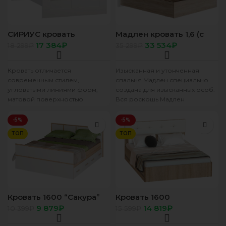
СИРИУС кровать
Мадлен кровать 1,6 (с
двойная 160х200 Белая
подъемным мех.) дуб
17 384
₽
33 534
₽
18 299
₽
35 299
₽
сонома светлый/МДФ
мат. ясень белый эмаль
ф/п серебро
Кровать отличается
Изысканная и утонченная
современным стилем,
спальня Мадлен специально
угловатыми линиями форм,
создана для изысканных особ.
матовой поверхностью
Вся роскошь Мадлен
корпуса и жестким
раскрывается в фрезеровке
изголовьем. Изготовлена она
фасадов. Изящный рисунок
-5%
-5%
из высококачественной
внутри
ТОП
ТОП
фанеры, что гарантирует
Кровать 1600 “Сакура”
Кровать 1600
дуб сонома/белый
“Белладжио” КР-05
9 879
₽
14 819
₽
10 399
₽
15 599
₽
сонома/белый/кожа
белая (без основания)