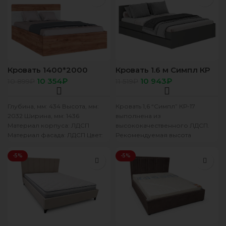
МДФ.
Кровать 1400*2000
Кровать 1.6 м Симпл КР
Вегас дуб табачный/
-17 Графит
10 354
₽
10 943
₽
10 899
₽
11 519
₽
белый + настил ДСП
Глубина, мм: 434 Высота, мм:
Кровать 1,6 “Симпл” КР-17
2032 Ширина, мм: 1436
выполнена из
Материал корпуса: ЛДСП
высококачественного ЛДСП.
Материал фасада: ЛДСП Цвет:
Рекомендуемая высота
Дуб Крафт табачный/Дуб
матраса от 170 мм. Основание
Крафт
для кровати приобретается
-5%
-5%
отдельно, на