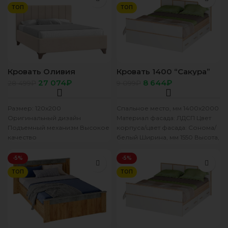
ТОП
ТОП
Кровать Оливия
Кровать 1400 “Сакура”
120х200 (Микровелюр
LIGHT дуб сонома/белый
27 074
₽
8 644
₽
28 499
₽
9 099
₽
бежевый)
(без подложки)
Размер: 120х200
Спальное место, мм 1400х2000
Оригинальный дизайн
Материал фасада: ЛДСП Цвет
Подъемный механизм Высокое
корпуса/цвет фасада: Сонома/
качество
белый Ширина, мм 1550 Высота,
мм 862 Глубина, мм 2037
-5%
-5%
ТОП
ТОП