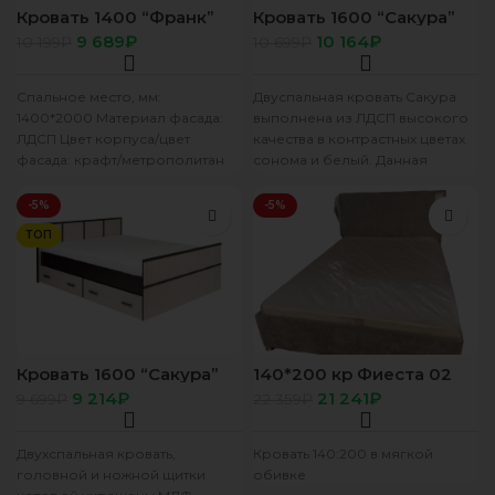
Кровать 1400 “Франк”
Кровать 1600 “Сакура”
КР-19 крафт/бетон (без
LIGHT сонома/белый
9 689
₽
10 164
₽
10 199
₽
10 699
₽
настила)
(без подложки)
Спальное место, мм:
Двуспальная кровать Сакура
1400*2000 Материал фасада:
выполнена из ЛДСП высокого
ЛДСП Цвет корпуса/цвет
качества в контрастных цветах
фасада: крафт/метрополитан
сонома и белый. Данная
грей Ширина, мм: 1684 Высота,
модель оснащена двумя
мм: 910 Глубина, мм:
выдвижными ящиками,
-5%
-5%
ТОП
Кровать 1600 “Сакура”
140*200 кр Фиеста 02
LIGHT венге/лоредо (без
Панда серо кор
9 214
₽
21 241
₽
9 699
₽
22 359
₽
подложки)
Двухспальная кровать,
Кровать 140:200 в мягкой
головной и ножной щитки
обивке