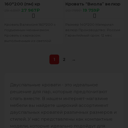
160*200 (пм) кр
Кровать “Виола” велюр
Валенсия 03
фиолетовый 140х200
27 967
₽
19 759
₽
29 439
₽
20 799
₽
Калифорния св кор
Кровать Валенсия 160*200 с
Размер 140*200 Материал:
подъемным механизмом
велюр Производство: Россия
Кровать с каркасом,
Гарантийный срок: 12 мес
выполненным из светлой
бежевой ткани, имитирующей
дерево. Каркас имеет простую,
но
1
2
→
Двуспальные кровати - это идеальное
решение для пар, которые предпочитают
спать вместе. В нашем интернет-магазине
мебели вы найдете широкий ассортимент
двуспальных кроватей различных размеров и
стилей. У нас представлены как компактные
модели, которые идеально подойдут для