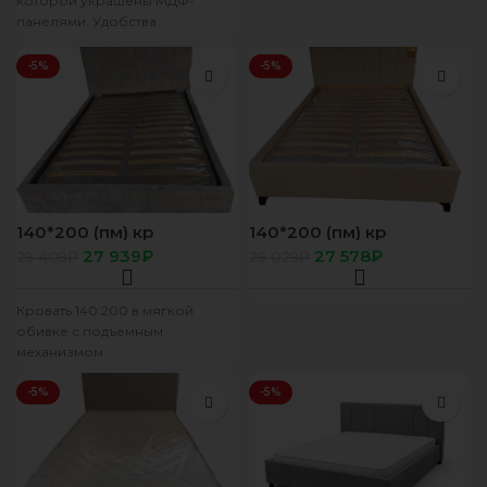
которой украшены МДФ-
панелями. Удобства
добавляют выдвижные ящики
для белья. Основанием
-5%
-5%
кровати служат проложки из
140*200 (пм) кр
140*200 (пм) кр
Валенсия 05 Лове серо
Валенсия 03
27 939
₽
27 578
₽
29 409
₽
29 029
₽
синий
Калифорния св кор
Кровать 140:200 в мягкой
обивке с подъемным
механизмом
-5%
-5%