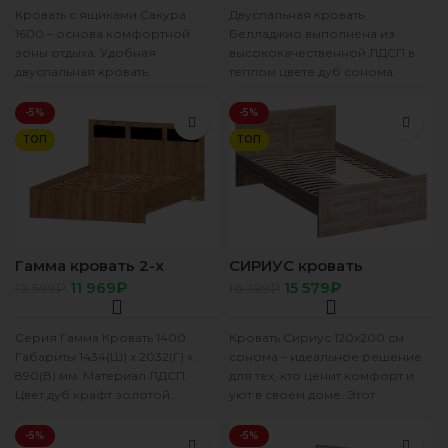
Кровать с ящиками Сакура
Двуспальная кровать
1600 – основа комфортной
Белладжио выполнена из
зоны отдыха. Удобная
высококачественной ЛДСП в
двуспальная кровать,
теплом цвете дуб сонома.
надёжная, устойчивая, с
изголовье на половину
модным дизайном для
декорировано белой
-5%
-5%
семейной
экокожей и украшено
ТОП
ТОП
Гамма кровать 2-х
СИРИУС кровать
спальная 1400 дуб
двойная 120х200
11 969
₽
15 579
₽
12 599
₽
16 399
₽
крафт/ дуб вотан
Сонома
Серия Гамма Кровать 1400.
Кровать Сириус 120х200 см
Габариты 1434(Ш) х 2032(Г) х
сонома – идеальное решение
890(В) мм. Материал ЛДСП.
для тех, кто ценит комфорт и
Цвет дуб крафт золотой.
уют в своем доме. Этот
Кромка ПВХ. Ортопедическое
современный
-5%
-5%