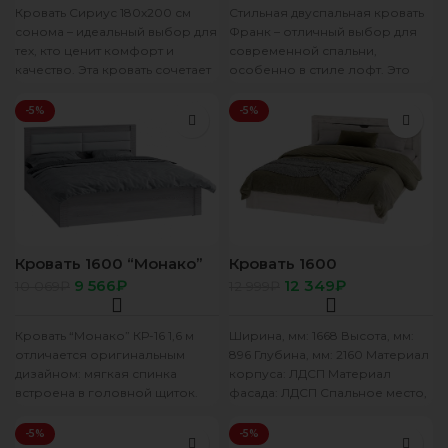
Кровать Сириус 180х200 см
Стильная двуспальная кровать
сонома – идеальный выбор для
Франк – отличный выбор для
тех, кто ценит комфорт и
современной спальни,
качество. Эта кровать сочетает
особенно в стиле лофт. Это
в себе
возможно благодаря
использованию в дизайне
-5%
-5%
Кровать 1600 “Монако”
Кровать 1600
КР-16 ясень белый/F12
“Леонардо” КР-15 бетон
9 566
₽
12 349
₽
10 069
₽
12 999
₽
(без настила)
пайн светлый/графит
(без настила)
Кровать “Монако” КР-16 1,6 м
Ширина, мм: 1668 Высота, мм:
отличается оригинальным
896 Глубина, мм: 2160 Материал
дизайном: мягкая спинка
корпуса: ЛДСП Материал
встроена в головной щиток.
фасада: ЛДСП Спальное место,
Фасад украшен
мм: 1600*2000 Цвет
декоративными элементами из
-5%
-5%