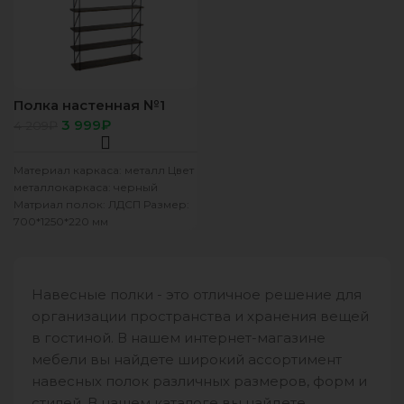
Полка настенная №1
пятиярусная ЛДСП
3 999
₽
4 209
₽
700х1250х220 Сосна
санторини
Материал каркаса: металл Цвет
металлокаркаса: черный
Матриал полок: ЛДСП Размер:
700*1250*220 мм
Навесные полки - это отличное решение для
организации пространства и хранения вещей
в гостиной. В нашем интернет-магазине
мебели вы найдете широкий ассортимент
навесных полок различных размеров, форм и
стилей. В нашем каталоге вы найдете