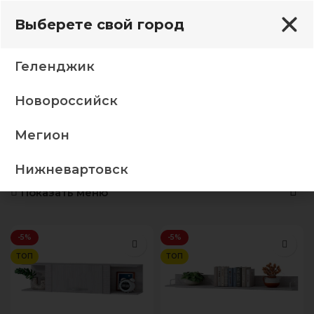
Выберете свой город
Геленджик
Новороссийск
Главная
Гостиная
Полки навесные
Представлено 7 товаров
Мегион
Полки навесные
Нижневартовск
Показать меню
-5%
-5%
ТОП
ТОП