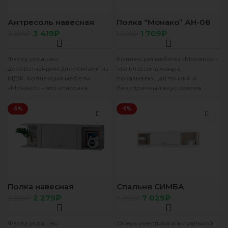
Антресоль навесная
Полка “Монако” АН-08
полка “Монако” АН-07
ясень белый
3 419
₽
1 709
₽
3 599
₽
1 799
₽
ясень белый/F12
Фасад украшен
Коллекция мебели «Монако» –
декоративными элементами из
это классика жанра,
МДФ. Коллекция мебели
показывающая тонкий и
«Монако» – это классика
безупречный вкус хозяев
жанра, показывающая тонкий
квартиры. Сдержанность и
и безупречный вкус хозяев
максимальная простота
-5%
-5%
квартиры.
мебели очень
Полка навесная
Спальня СИМБА
“Монако” АН-08 ясень
надстройка для
2 279
₽
7 029
₽
2 399
₽
7 399
₽
белый/F12
односпальной кровати
(1,942х0,478х0,266)
фасад МДФ БЕЛЫЙ
Фасад украшен
Очень уместной и актуальной
ГЛЯНЕЦ/корпус