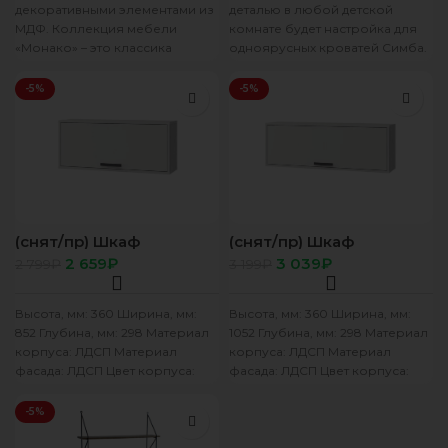
декоративными элементами из
деталью в любой детской
МДФ. Коллекция мебели
комнате будет настройка для
«Монако» – это классика
одноярусных кроватей Симба.
жанра, показывающая тонкий
Изготовлена из
и безупречный вкус хозяев
высококачественных и
-5%
-5%
квартиры.
добротных
(снят/пр) Шкаф
(снят/пр) Шкаф
настенный (850) с 1 дв.
настенный (1050) с 1 дв.
2 659
₽
3 039
₽
2 799
₽
3 199
₽
Лило/Стич ясень анкор
Лило/Стич ясень анкор
св/белый
св/белый
Высота, мм: 360 Ширина, мм:
Высота, мм: 360 Ширина, мм:
852 Глубина, мм: 298 Материал
1052 Глубина, мм: 298 Материал
корпуса: ЛДСП Материал
корпуса: ЛДСП Материал
фасада: ЛДСП Цвет корпуса:
фасада: ЛДСП Цвет корпуса:
Ясень анкор светлый
Ясень анкор светлый
-5%