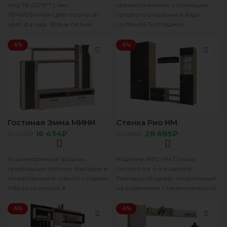
под ТВ (Ш*В*Г), мм:
свежести можно с помощью
1184х1024х454 Цвет корпуса/
готового решения в виде
цвет фасада: Ясень белый
гостиной Белладжио.
Ширина, мм 2001 Высота, мм
-несмотря на компактный
2120
размер, в данной модели
-5%
-5%
Гостиная Эмма МИНИ
Стенка Рио НМ
(дуб крафт серый/дуб
(комплект) дуб сонома
16 434
₽
28 689
₽
17 299
₽
30 199
₽
крафт белый)
светлый/МДФ матовая
бетон минерал графит
Ассиметричные формы,
Изделие РИО НМ Стенка
природные оттенки фасадов и
состоит из 4-х модулей:
тонированное стекло создают
Распашной шкаф, поделённый
образ гостиной в
на отделение с металлической
современном стиле – Ниша
штангой под
под ТВ: 1100х680 мм
одежду,расположенное в
-5%
-5%
верхней