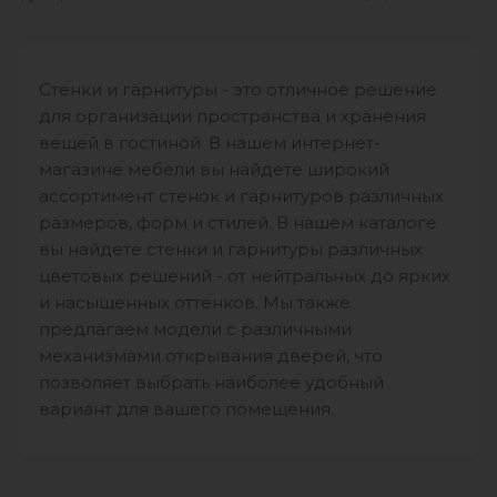
состоит из 4 модулей: – Тумба
одежду. ТВ-зона, выдвижные
под ТВ (ШхВхГ):
ящики и открытые полки
гармонично вписаны
Стенки и гарнитуры - это отличное решение
для организации пространства и хранения
вещей в гостиной. В нашем интернет-
магазине мебели вы найдете широкий
ассортимент стенок и гарнитуров различных
размеров, форм и стилей. В нашем каталоге
вы найдете стенки и гарнитуры различных
цветовых решений - от нейтральных до ярких
и насыщенных оттенков. Мы также
предлагаем модели с различными
механизмами открывания дверей, что
позволяет выбрать наиболее удобный
вариант для вашего помещения.