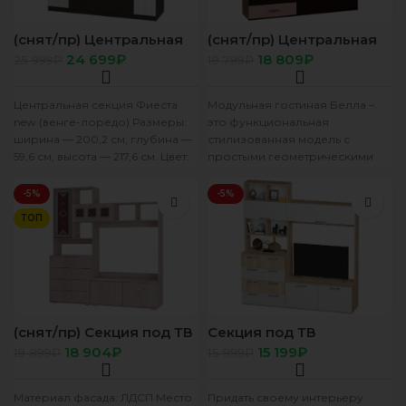
(снят/пр) Центральная
(снят/пр) Центральная
секция под TV “Фиеста”
секция ТВ “Белла”
24 699
₽
18 809
₽
25 999
₽
19 799
₽
NEW венге/лоредо
венге/дуб атланта
Центральная секция Фиеста
Модульная гостиная Белла –
new (венге-лоредо) Размеры:
это функциональная
ширина — 200,2 см, глубина —
стилизованная модель с
59,6 см, высота — 217,6 см. Цвет:
простыми геометрическими
венге
формами. Особый шарм ей
придаёт контрастное решение
-5%
-5%
фасада в
ТОП
(снят/пр) Секция под ТВ
Секция под ТВ
“Белла” ясень белый
“Белладжио” ЦС-03
18 904
₽
15 199
₽
19 899
₽
15 999
₽
сонома/белый
Материал фасада: ЛДСП Место
Придать своему интерьеру