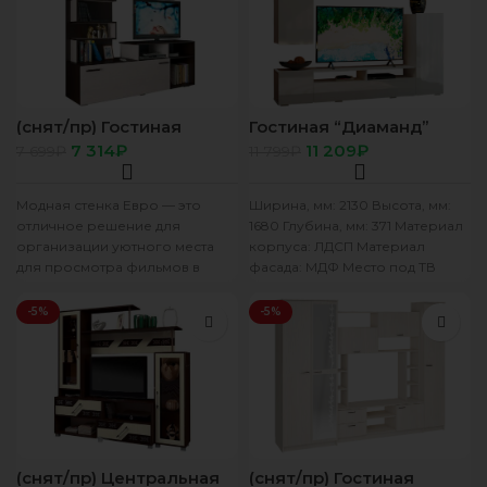
(снят/пр) Гостиная
Гостиная “Диаманд”
“Евро” венге/лоредо
белый
7 314
₽
11 209
₽
7 699
₽
11 799
₽
Модная стенка Евро — это
Ширина, мм: 2130 Высота, мм:
отличное решение для
1680 Глубина, мм: 371 Материал
организации уютного места
корпуса: ЛДСП Материал
для просмотра фильмов в
фасада: МДФ Место под ТВ
небольшой молодежной
(Ш*В*Г), мм:
квартире.Модель обладает
-5%
-5%
несколькими
(снят/пр) Центральная
(снят/пр) Гостиная