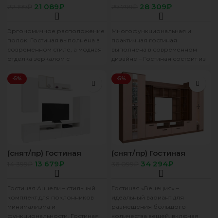
секция ТВ “Зодиак”
Марта-11 (сосна карелия/
21 089
₽
28 309
₽
22 199
₽
29 799
₽
венге/дуб атланта
сосна карелия)
Эргономичное расположение
Многофункциональная и
полок. Гостиная выполнена в
практичная гостиная
современном стиле, а модная
выполнена в современном
отделка зеркалом с
дизайне – Гостиная состоит из
амальгамой ручной работы
трёх модулей (шкаф платяной,
придаёт ей неповторимый
шкаф бельевой, средняя
-5%
-5%
изысканный
секция),
(снят/пр) Гостиная
(снят/пр) Гостиная
Аннели (белый/глянец
“Венеция” ясень шимо/
13 679
₽
34 294
₽
14 399
₽
36 099
₽
белый)
дуб атланта нов
Гостиная Аннели – стильный
Гостиная «Венеция» –
комплект для поклонников
идеальный вариант для
минимализма и
размещения большого
функциональности. Гостиная
количества вещей, включая