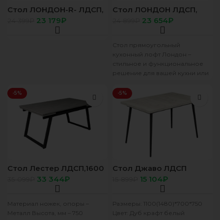
Стол ЛОНДОН-R- ЛДСП,
Стол ЛОНДОН ЛДСП,
1400(1800)*850, Дуб
1400(1800)*850,
23 179
₽
23 654
₽
24 399
₽
24 899
₽
Самдал (Z 01 черный)
Железный камень ( Z 01
черный)
Стол прямоугольный
кухонный лофт Лондон –
стильное и функциональное
решение для вашей кухни или
столовой. Основание и ножки
стола изготовлены
-5%
-5%
Стол Лестер ЛДСП,1600
Стол Джаво ЛДСП
(2200)*900, бетонный
металл
33 344
₽
15 104
₽
35 099
₽
15 899
₽
камень / Z 960-2-
1100*1480(700),Дуб
черный
крафт белый/черный
Материал ножек, опоры –
Размеры: 1100(1480)*700*750
Металл Высота, мм – 750
Цвет: Дуб крафт белый