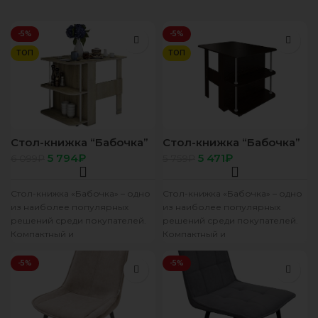
-5%
-5%
ТОП
ТОП
Стол-книжка “Бабочка”
Стол-книжка “Бабочка”
сонома
венге
5 794
₽
5 471
₽
6 099
₽
5 759
₽
Стол-книжка «Бабочка» – одно
Стол-книжка «Бабочка» – одно
из наиболее популярных
из наиболее популярных
решений среди покупателей.
решений среди покупателей.
Компактный и
Компактный и
функциональный, этот стол
функциональный, этот стол
способен занять достойное
способен занять достойное
-5%
-5%
место в
место в