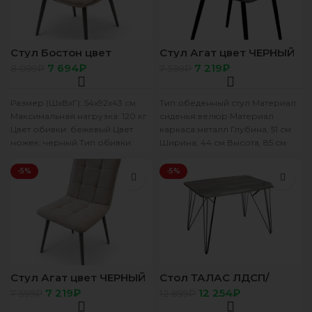
Стул Бостон цвет
Стул Агат цвет ЧЕРНЫЙ
ЧЕРНЫЙ сиденье ткань
сиденье ткань БЭСТ
7 694
₽
7 219
₽
8 099
₽
7 599
₽
БЭСТ Бежевый
Серый
Размер (ШхВхГ): 54х92х43 см
Тип:обеденный стул Материал
Максимальная нагрузка: 120 кг
сиденья:велюр Материал
Цвет обивки: бежевый Цвет
каркаса:металл Глубина, 51 см
ножек: черный Тип обивки:
Ширина, 44 см Высота, 85 см
велюр Производство: Россия
Вес с упаковкой:14.86 кг
Гарантийный
-5%
-5%
Стул Агат цвет ЧЕРНЫЙ
Стол ТАЛАС ЛДСП/
сиденье ткань БЭСТ
1100*800 Бетон Пайн
7 219
₽
12 254
₽
7 599
₽
12 899
₽
Бежевый
Белый Z900 черный