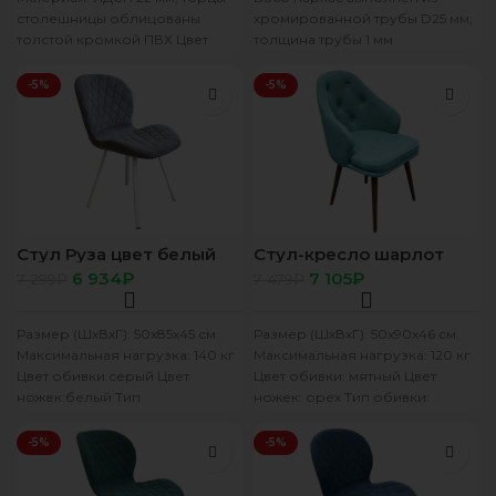
столешницы облицованы
хромированной трубы D25 мм;
толстой кромкой ПВХ Цвет
толщина трубы 1 мм
(Пластик 2 категории (ЛДСП/
Пластик) Стол (раздвижной)
-5%
-5%
выполнен
Стул Руза цвет белый
Стул-кресло шарлот
сиденье ткань Велюр/
Стрейч-Велюр мятный.
6 934
₽
7 105
₽
7 299
₽
7 479
₽
БЭСТ серый
опора ОРЕХ
Размер (ШхВхГ): 50х85х45 см
Размер (ШхВхГ): 50х90х46 см
Максимальная нагрузка: 140 кг
Максимальная нагрузка: 120 кг
Цвет обивки:серый Цвет
Цвет обивки: мятный Цвет
ножек:белый Тип
ножек: орех Тип обивки:
обивки:велюр Производство:
стрейч-велюр Производство:
Россия Гарантийный срок: 12
Россия Гарантийный
-5%
-5%
мес.