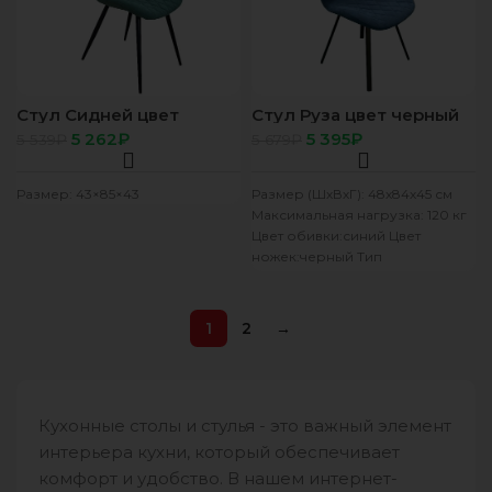
Стул Сидней цвет
Стул Руза цвет черный
ЧЕРНЫЙ, сиденье ткань
сиденье ткань Велюр 18
5 262
₽
5 395
₽
5 539
₽
5 679
₽
СТРЕЙЧ-ВЕЛЮР Зеленый
синий
Размер: 43×85×43
Размер (ШхВхГ): 48х84х45 см
Максимальная нагрузка: 120 кг
Цвет обивки:синий Цвет
ножек:черный Тип
обивки:велюр Производство:
Россия Гарантийный срок: 12
мес.
1
2
→
Кухонные столы и стулья - это важный элемент
интерьера кухни, который обеспечивает
комфорт и удобство. В нашем интернет-