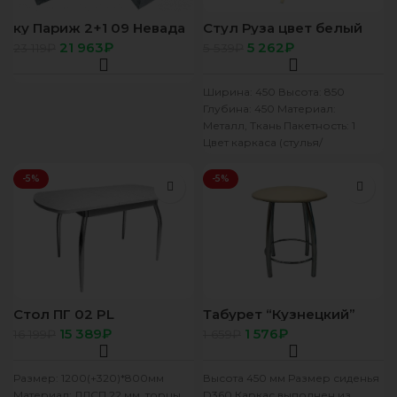
ку Париж 2+1 09 Невада
Стул Руза цвет белый
светлая бирюза
сиденье ткань Велюр 18
21 963
₽
5 262
₽
23 119
₽
5 539
₽
синий
Ширина: 450 Высота: 850
Глубина: 450 Материал:
Металл, Ткань Пакетность: 1
Цвет каркаса (стулья/
табуретки): Белый Цвет обивки
(стулья/табуретки): Велюр 18
-5%
-5%
Стол ПГ 02 PL
Табурет “Кузнецкий”
1200(+320)*800 (ЛДСП
круглый (найс беж, сид.
15 389
₽
1 576
₽
16 199
₽
1 659
₽
Серое, Цвет пластика
d= 36 см)
“Кумана”)+Компл ножек
д/стола (Металл) 4/1
Размер: 1200(+320)*800мм
Высота 450 мм Размер сиденья
Материал: ЛДСП 22 мм, торцы
D360 Каркас выполнен из