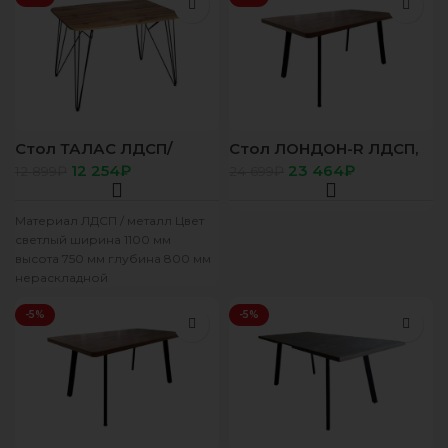
Стол ТАЛАС ЛДСП/
Стол ЛОНДОН-R ЛДСП,
1100*800 Дуб крафт
1600(2000)*850, Дуб
12 254
₽
23 464
₽
12 899
₽
24 699
₽
золотой Z900 черный
самдал (Z 01 цвет
ЧЕРНЫЙ)
Материал ЛДСП / металл Цвет
светлый ширина 1100 мм
высота 750 мм глубина 800 мм
нераскладной
-5%
-5%