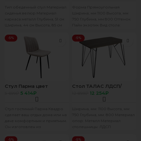
Тип:обеденный стул Материал
Форма Прямоугольная
сиденья:велюр Материал
Ширина, мм 1100 Высота, мм
каркаса:металл Глубина, 51 см
750 Глубина, мм 800 Оттенок
Ширина, 44 см Высота, 85 см
Пайн экзотик Вид стола:
Вес с упаковкой:14.86 кг
Нераскладной Материал
столешницы: ЛДСП
-5%
-5%
Стул Парма цвет
Стол ТАЛАС ЛДСП/
Черный, сидение ткань
1100*800 Сосна
5 414
₽
12 254
₽
5 699
₽
12 899
₽
БЭСТ бежевый
санторини Z900 черный
Стул гостиный Парма Квадро
Ширина, мм: 1100 Высота, мм:
сделает ваш отдых дома или на
750 Глубина, мм: 800 Материал
даче комфортным и приятным.
опор: Металл Материал
Он изготовлен из
столешницы: ЛДСП
высококачественных
материалов, поэтому
-5%
-5%