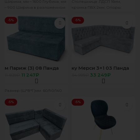
Ширина, мм – 1600 Глубина, мм
Столешница: ЛДСП 16мм,
– 900 Ширина в разложенном
кромка ПВХ 2мм; Опоры:
металл черный; Механизм
разложения: вставка ЛДСП.
-5%
-5%
м Париж (3) 08 Панда
ку Мерси 3+1 03 Панда
серо голубой
серый
11 247
₽
33 249
₽
11 839
₽
34 999
₽
Размер (Ш*В*Г)мм: 60/90/140
-5%
-5%