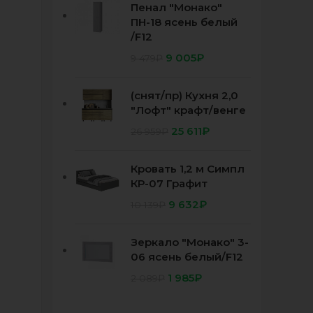
Пенал "Монако"
ПН-18 ясень белый
/F12
9 005
₽
9 479
₽
(снят/пр) Кухня 2,0
"Лофт" крафт/венге
25 611
₽
26 959
₽
Кровать 1,2 м Симпл
КР-07 Графит
9 632
₽
10 139
₽
Зеркало "Монако" 3-
06 ясень белый/F12
1 985
₽
2 089
₽