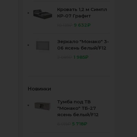
Кровать 1,2 м Симпл
КР-07 Графит
9 632
₽
10 139
₽
Зеркало "Монако" 3-
06 ясень белый/F12
1 985
₽
2 089
₽
Новинки
Тумба под ТВ
"Монако" ТБ-27
ясень белый/F12
5 718
₽
6 019
₽