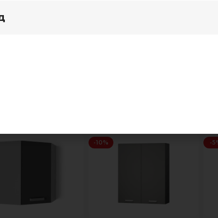
д
я дома
Акции
"Бомбей"
Показать
Показать меню
-10%
-5