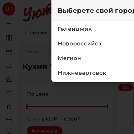
Выберете свой горо
Геленджик
Каталог
Коллекции мебели
Товары дл
Новороссийск
Главная
Кухня
Модульные кухни
Кухня 
Мегион
Кухня "Бомбей"
Нижневартовск
-5%
По цене
Цена:
2 180₽
—
6 390₽
Фильтрация