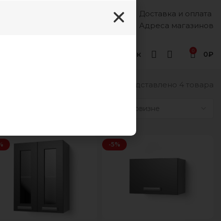
Доставка и оплата
Каждый день, 8:00 - 18:00
8 (988) 333-55-12
Адреса магазинов
0
Геленджик
0
₽
Представлено 4 товара
9
12
18
24
%
-5%