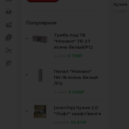
Кухня
серый
5 099
₽
фасад
Бомбе
Популярное
Тумба под ТВ
"Монако" ТБ-27
ясень белый/F12
5 718
₽
6 019
₽
Пенал "Монако"
ПН-18 ясень белый
/F12
9 005
₽
9 479
₽
(снят/пр) Кухня 2,0
"Лофт" крафт/венге
25 611
₽
26 959
₽