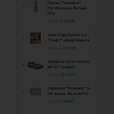
Пенал "Монако"
ПН-18 ясень белый
/F12
9 005
₽
9 479
₽
(снят/пр) Кухня 2,0
"Лофт" крафт/венге
25 611
₽
26 959
₽
Кровать 1,2 м Симпл
КР-07 Графит
9 632
₽
10 139
₽
Зеркало "Монако" 3-
06 ясень белый/F12
1 985
₽
2 089
₽