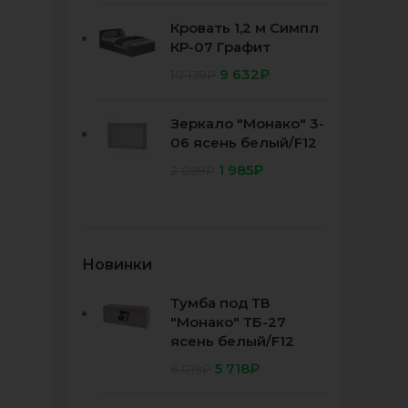
Кровать 1,2 м Симпл
КР-07 Графит
9 632
₽
10 139
₽
Зеркало "Монако" 3-
06 ясень белый/F12
1 985
₽
2 089
₽
Новинки
Тумба под ТВ
"Монако" ТБ-27
ясень белый/F12
5 718
₽
6 019
₽