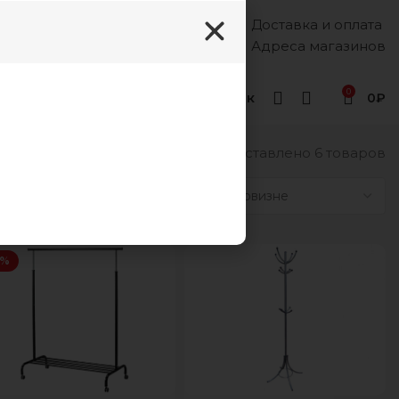
Доставка и оплата
Каждый день, 8:00 - 18:00
8 (988) 333-55-12
Адреса магазинов
0
Геленджик
0
₽
Представлено 6 товаров
9
12
18
24
0%