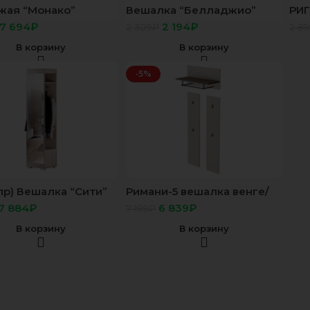
жая “Монако”
Вешалка “Белладжио”
РИГ
ка ВШ-05 ясень
ВШ-03 сонома/белый
че
7 694
₽
2 194
₽
2 309
₽
2 89
В корзину
В корзину
-5%
пр) Вешалка “Сити”
Римани-5 вешалка венге/
о
бежевый
7 884
₽
6 839
₽
7 199
₽
В корзину
В корзину