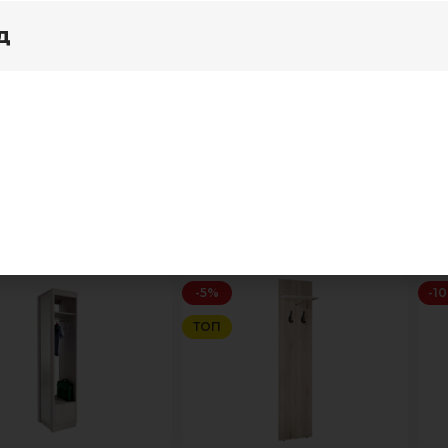
д
я дома
Акции
Показать
Показать меню
-5%
-1
ТОП