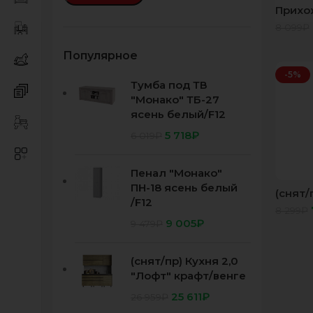
Прихо
вешал
8 099
₽
белый
Популярное
-5%
Тумба под ТВ
"Монако" ТБ-27
ясень белый/F12
5 718
₽
6 019
₽
Пенал "Монако"
ПН-18 ясень белый
(снят/
/F12
лоред
8 299
₽
9 005
₽
9 479
₽
(снят/пр) Кухня 2,0
"Лофт" крафт/венге
25 611
₽
26 959
₽