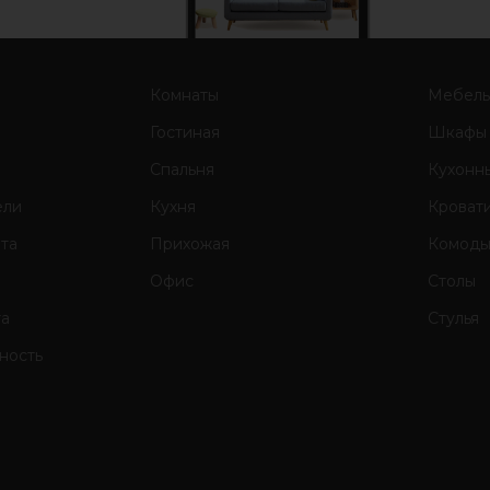
Комнаты
Мебел
Гостиная
Шкафы
Спальня
Кухонн
ели
Кухня
Кроват
ата
Прихожая
Комод
Офис
Столы
та
Стулья
ность