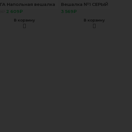
ГА Напольная вешалка
Вешалка №1 СЕРЫЙ
рн
2 609
₽
₽
9
₽
В корзину
В корзину