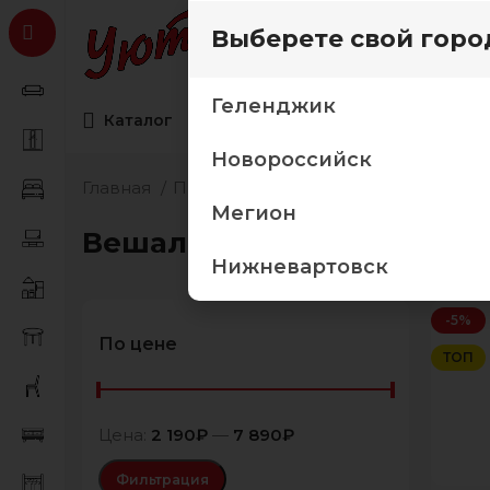
Выберете свой горо
Геленджик
Каталог
Коллекции мебели
Товары дл
Новороссийск
Главная
Прихожие
Вешалки
Мегион
Вешалки
Нижневартовск
-5%
По цене
ТОП
Цена:
2 190₽
—
7 890₽
Фильтрация