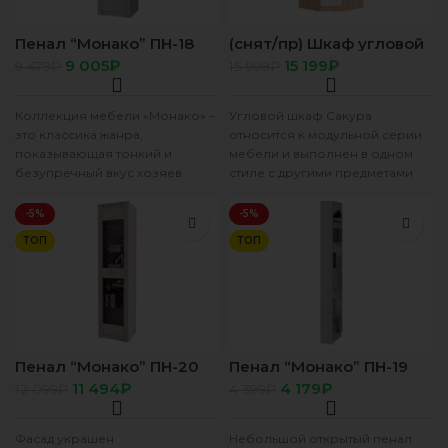
Пенал “Монако” ПН-18
(снят/пр) Шкаф угловой
ясень белый /F12
“Сакура” дуб сонома/
9 005
₽
15 199
₽
9 479
₽
15 999
₽
белый
Коллекция мебели «Монако» –
Угловой шкаф Сакура
это классика жанра,
относится к модульной серии
показывающая тонкий и
мебели и выполнен в одном
безупречный вкус хозяев
стиле с другими предметами
квартиры. Сдержанность и
коллекции. Изделие позволит
максимальная простота
разместить
-5%
-5%
мебели очень
ТОП
ТОП
Пенал “Монако” ПН-20
Пенал “Монако” ПН-19
ясень белый/F12
ясень белый /F12
11 494
₽
4 179
₽
12 099
₽
4 399
₽
Фасад украшен
Небольшой открытый пенал