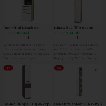
современности
(снят/пр) Шкаф со
Шкаф Ева (Е11) ясень
стеклом (лев) “Наоми”
тем/св
16 814
₽
7 409
₽
17 699
₽
7 799
₽
ШК-23 дуб каньон/
белый глянец
Шкаф распашной из серии
Габаритные размеры Высота,
Наоми – красивое решение
мм: 2100 Ширина, мм: 400
для современного интерьера.
Глубина, мм: 520 Материалы
Он прекрасно будет
Корпус – ЛДСП 16 мм. Фасад –
смотреться в вашей гостиной.
ЛДСП
В нем
-5%
-5%
Пенал Виора (В11) анкор
Пенал “Наоми” ПН-15 дуб