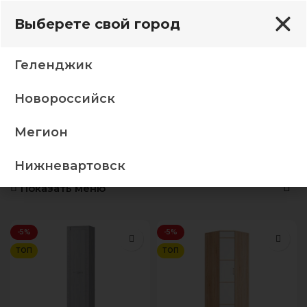
Выберете свой город
Геленджик
Новороссийск
Главная
Шкафы
Одностворчатые шкафы
Представлено 11 товаров
Мегион
Одностворчатые шкафы
Нижневартовск
Показать меню
-5%
-5%
ТОП
ТОП