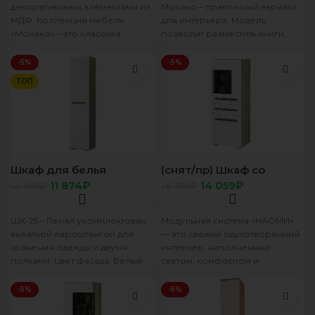
декоративными элементами из
Монако – практичный вариант
МДФ. Коллекция мебели
для интерьера. Модель
«Монако» – это классика
позволит разместить книги,
жанра, показывающая тонкий
сувениры, предметы декора и
и безупречный вкус хозяев
другие вещи. Изделие
-5%
-5%
квартиры.
ТОП
Шкаф для белья
(снят/пр) Шкаф со
“Наоми” ШК-25 дуб
стеклом (пр) “Наоми”
11 874
₽
14 059
₽
12 499
₽
14 799
₽
каньон/белый глянец
ШК-24 дуб каньон/
белый глянец
ШК-25 – Пенал укомплектован
Модульная система «НАОМИ»
выкаткой евроштангой для
— это свежий одухотворенный
хранения одежды и двумя
интерьер, наполненный
полками. Цвет фасада: Белый
светом, комфортом и
глянец Цвет корпуса: Дуб
функциональностью.
Каньон
Уникальная геометрия
-5%
-5%
фрезерованных фасадов
создает атмосферу ультра-