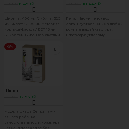
св/тем
каньон/белый глянец
6 459
₽
10 449
₽
6 799
₽
10 999
₽
Ширина : 400 мм Глубина : 520
Пенал Наоми не только
мм Высота : 2100 мм Материал
организует хранение в любой
корпуса/фасада:ЛДСП 16 мм
комнате вашей квартиры.
Анкор темный/Анкор светлый
Благодаря угловому
Ручки:
завершению с открытыми
полками, в нем можно
-5%
Шкаф
многофункциональный
12 539
₽
13 199
₽
“Сенди” ШК-10 сонома
(девочка)
Модель шкафа Сенди научит
вашего ребенка
самостоятельности. -размеры
изделия позволяют без