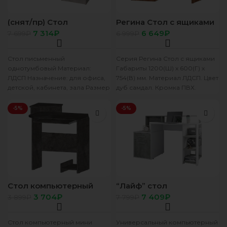
(снят/пр) Стол
Регина Стол с ящиками
письменный
дуб самдал
7 314
₽
6 649
₽
7 699
₽
6 999
₽
(720/1100/600)
однотумбовый серый/
бет спаркс
Стол письменный
Серия Регина Стол с ящиками
однотумбовый Материал:
Габариты 1200(Ш) х 600(Г) х
ЛДСП Назначение: для офиса,
754(В) мм. Материал ЛДСП. Цвет
детской, кабинета, зала Размер
дуб самдал. Кромка ПВХ.
(Высота х Ширина х Глубина):
Вставка
72х110х60 см.
-5%
-5%
Стол компьютерный
“Лайф” стол
мини цемент темный
компьютерный белый/
3 704
₽
7 409
₽
3 899
₽
7 799
₽
метрополитан грей
Стол компьютерный мини
Универсальный компьютерный