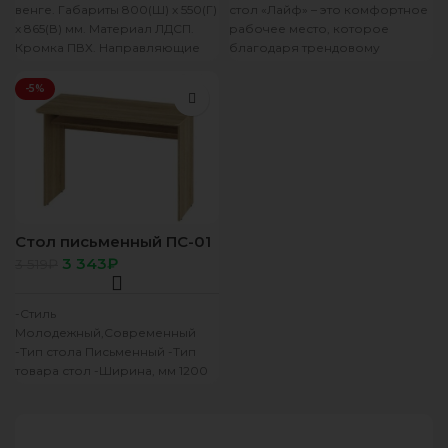
венге. Габариты 800(Ш) х 550(Г)
стол «Лайф» – это комфортное
х 865(В) мм. Материал ЛДСП.
рабочее место, которое
Кромка ПВХ. Направляющие
благодаря трендовому
полного выдвижения.
сочетанию белого цвета с
декором «метрополитан грей»
-5%
делает
Стол письменный ПС-01
сонома
3 343
₽
3 519
₽
-Стиль
Молодежный,Современный
-Тип стола Письменный -Тип
товара стол -Ширина, мм 1200
-Глубина, мм 591 -Высота, мм
798 -Цвет фасада дуб