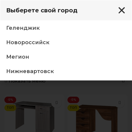
Выберете свой город
Геленджик
Новороссийск
Главная
Столы
Письменные столы
Представлено 5 товаров
Мегион
Письменные столы
Нижневартовск
Показать меню
-5%
-5%
ТОП
ТОП