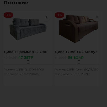
Похожие
-5%
-5%
Диван Премьер 12 Овн
Диван Леон 02 Модус
серый
47 357
₽
58 804
₽
49 849
₽
61 899
₽
Размер (Ш*В*Г): 230/85/105
Размер (Ш*В*Г)мм: 150/75/250
Спальное место:200/150
Спальное место:125/215