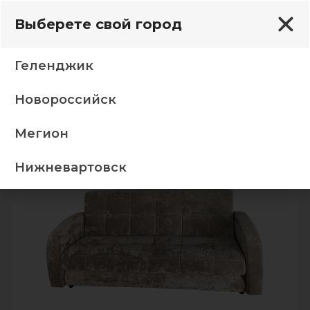
Выберете свой город
Геленджик
Новороссийск
Прямые диваны
Диван Крафт М 06 Кенди капучино
Мегион
-5%
Нижневартовск