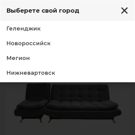
Выберете свой город
Геленджик
Новороссийск
аны
Прямые диваны
Диван Мадрид 3 +1 22 Модус
Мегион
-5%
Нижневартовск