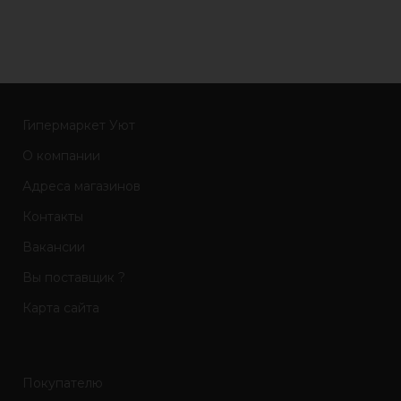
Материал обивки: Велюр
Наполнитель:ППУ Форма
Наполнитель:
дивана:Прямой Вес:68 кг
Производство Россия
Гарантийный срок: 12 мес Срок
службы:
Гипермаркет Уют
О компании
Адреса магазинов
Контакты
Вакансии
Вы поставщик ?
Карта сайта
Покупателю