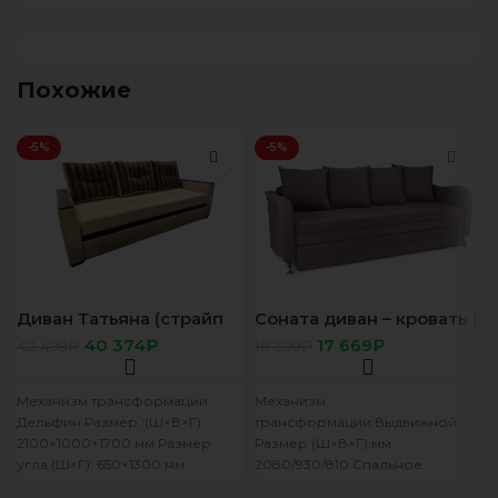
Похожие
-5%
-5%
Диван Татьяна (страйп
Соната диван – кровать (
шоколад/ лота ком 01)
1 кат.) 208*81*93 с/м
40 374
₽
17 669
₽
42 499
₽
18 599
₽
186/150
Механизм трансформации:
Механизм
Дельфин Размер :(Ш×В×Г):
трансформации:Выдвижной
2100×1000×1700 мм Размер
Размер (Ш×В×Г):мм
угла (Ш×Г): 650×1300 мм
2080/930/810 Спальное
Спальное место: 2150×1300 мм
место:1860/1500