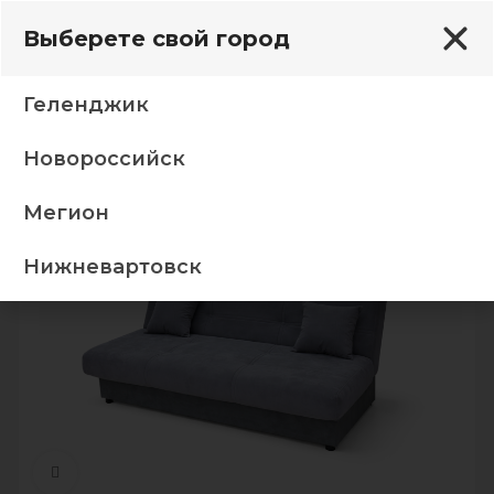
Выберете свой город
Геленджик
Новороссийск
е диваны
Диван Милан 02 Панда серо коричневый
Мегион
-5%
Нижневартовск
Нажмите, чтобы увеличить