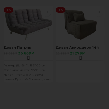
-5%
-5%
Диван Патрик
Диван Аккордеон 144
80/200 ультра дав
36 669
₽
21 279
₽
38 599
₽
22 399
₽
Размер (Ш×В×Г): 195*100 см
Спальное место: 195*130 см
Наполнитель:ППУ Форма
дивана:Прямой Производство
Россия Гарантийный срок: 12
мес Срок службы: 7