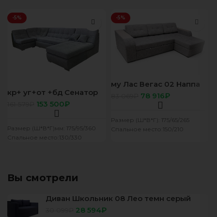
-5%
-5%
му Лас Вегас 02 Наппа
кр+ уг+от +бд Сенатор
темн беж
78 916
₽
83 069
₽
02 Наппа темный беж
153 500
₽
161 579
₽
Размер (Ш*В*Г): 175/65/265
Размер (Ш*В*Г)мм: 175/95/360
Спальное место:150/210
Спальное место:130/330
Вы смотрели
Диван Школьник 08 Лео темн серый
28 594
₽
30 099
₽