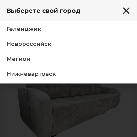
Выберете свой город
Геленджик
Новороссийск
Угловые диваны
Диван Прогресс 18 Овн св серый
Мегион
-5%
Нижневартовск