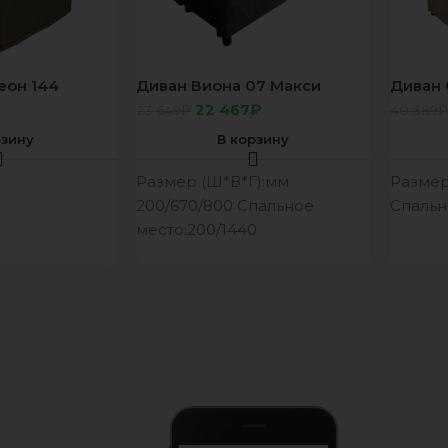
еон 144
Диван Виона 07 Макси
Диван 
 дав
серый
кор
₽
22 467
₽
23 649
₽
40 389
₽
рзину
В корзину
Размер (Ш*В*Г):мм
Размер 
200/670/800 Спальное
Спальн
место:200/1440