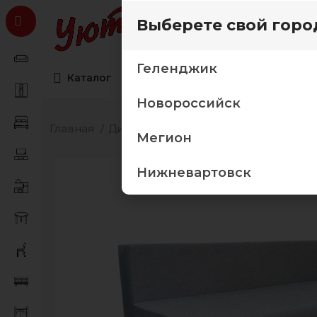
Выберете свой горо
Геленджик
Каталог
Коллекции мебели
Товары дл
Новороссийск
Главная
Диваны
Прямые диваны
Диван 
Мегион
Нижневартовск