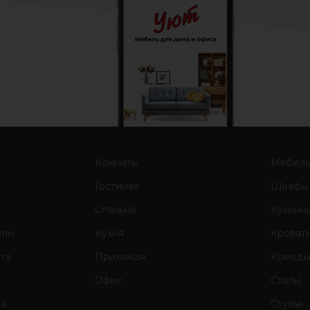
Комнаты
Мебел
Гостиная
Шкафы
Спальня
Кухонн
ели
Кухня
Кроват
ата
Прихожая
Комод
Офис
Столы
та
Стулья