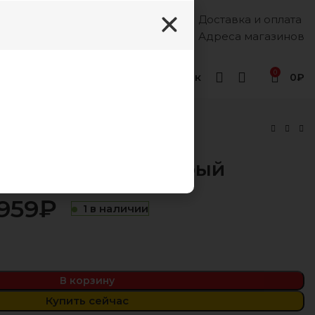
Доставка и оплата
Каждый день, 8:00 - 18:00
8 (988) 333-55-12
Адреса магазинов
0
Геленджик
0
₽
ера Грета грей серый
959
₽
1 в наличии
₽
₽
₽
₽
В корзину
Купить сейчас