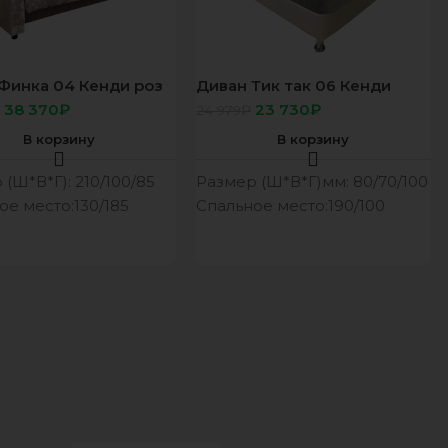
Финка 04 Кенди роз
Диван Тик так 06 Кенди
капучино
38 370
₽
23 730
₽
24 979
₽
В корзину
В корзину
(Ш*В*Г): 210/100/85
Размер (Ш*В*Г)мм: 80/70/100
ое место:130/185
Спальное место:190/100