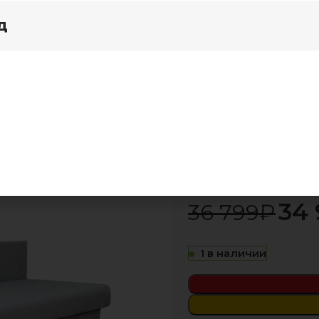
д
я дома
Акции
Ривьера Грета грей серый
Диван Ривь
-5%
34 
36 799
₽
1 в наличии