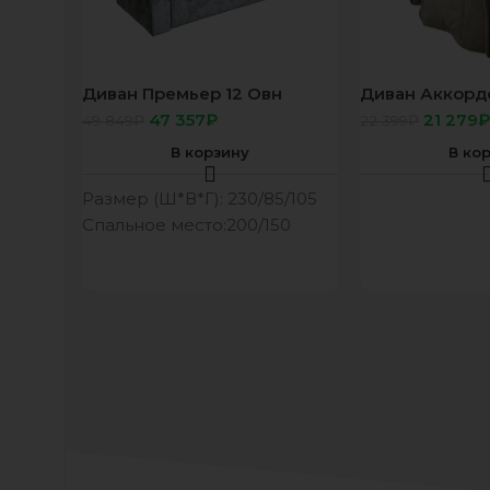
Диван Премьер 12 Овн
Диван Аккорд
серый
80/200 ультра
47 357
₽
21 279
49 849
₽
22 399
₽
В корзину
В ко
Размер (Ш*В*Г): 230/85/105
Спальное место:200/150