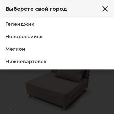
Выберете свой город
Геленджик
Новороссийск
Прямые диваны
Диван Тик так 03 Модус капучино
Мегион
-5%
Нижневартовск
Нажмите, чтобы увеличить