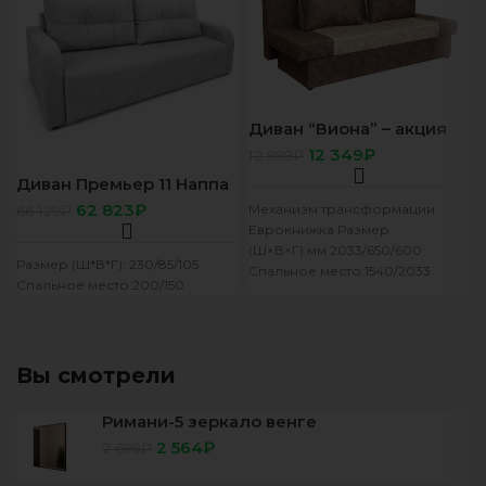
Диван “Виона” – акция
12 349
₽
12 999
₽
Диван Премьер 11 Наппа
св серый
62 823
₽
Механизм трансформации:
66 129
₽
Еврокнижка Размер
(Ш×В×Г):мм 2033/650/600
Размер (Ш*В*Г): 230/85/105
Спальное место:1540/2033
Спальное место:200/150
Наполнитель:ППУ Форма
дивана:Прямой Производство
Россия Гарантийный срок: 12
мес Срок службы: 7
Вы смотрели
Римани-5 зеркало венге
2 564
₽
2 699
₽