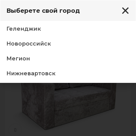
Выберете свой город
Геленджик
Новороссийск
рямые диваны
Диван Школьник 04 Кенди роз кор
Мегион
-5%
Нижневартовск
Нажмите, чтобы увеличить