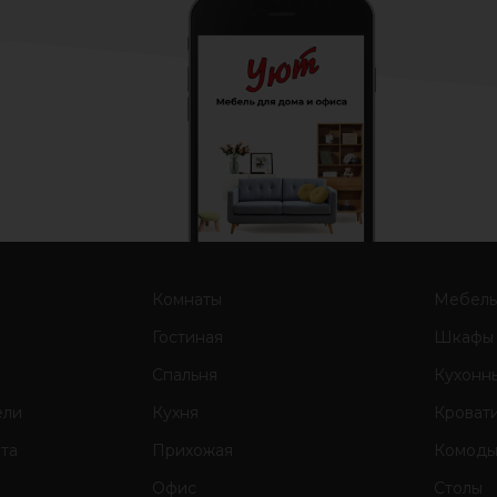
Комнаты
Мебел
Гостиная
Шкафы
Спальня
Кухонн
ели
Кухня
Кроват
ата
Прихожая
Комод
Офис
Столы