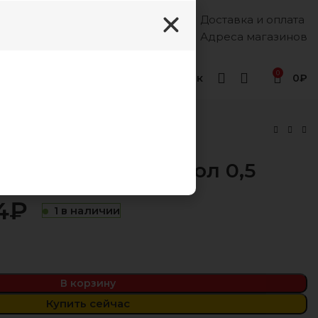
Доставка и оплата
Каждый день, 8:00 - 18:00
8 (988) 333-55-12
Адреса магазинов
0
Геленджик
0
₽
 5Р3 фасад 5Р3 стол 0,5
4
₽
1 в наличии
₽
₽
₽
₽
В корзину
Купить сейчас