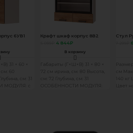
орпус 6УВ1
Крафт шкаф корпус 8В2
Стул Р
фасад 8В2
сидень
4 844
₽
5 099
₽
7 299
₽
серый
рзину
В корзину
В) 31 × 60 ×
Габариты (Г×Ш×В) 31 × 80 ×
Размер
см: 60
72 см ирина, см: 80 Высота,
см Мак
Глубина, см: 31
см: 72 Глубина, см: 31
140 кг
 МОДУЛЯ: с
ОСОБЕННОСТИ МОДУЛЯ:
Цвет н
стеклянная
обивки
Произв
Гарант