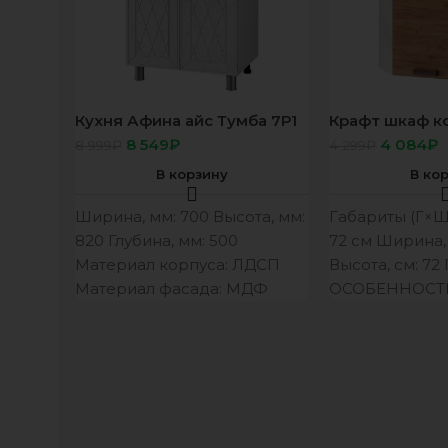
Кухня Афина айс Тумба 7Р1
Крафт шкаф к
корп белый, фасад 7Р1
фасад 6УВ1
8 549
₽
4 084
₽
8 999
₽
4 299
₽
Афина айс стол 0,7
В корзину
В ко
Ширина, мм: 700 Высота, мм:
Габариты (Г×Ш×
820 Глубина, мм: 500
72 см Ширина, 
Материал корпуса: ЛДСП
Высота, см: 72 
Материал фасада: МДФ
ОСОБЕННОСТИ
Цвет корпуса/цвет фасада:
белый/F11 ОСОБЕННОСТИ