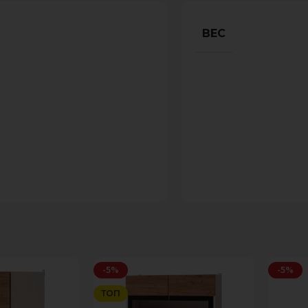
ВЕС
-5%
-5%
ТОП