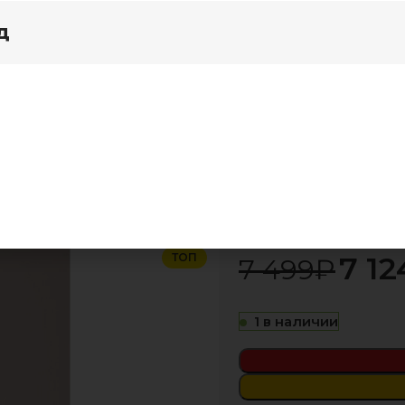
д
я дома
Акции
Крафт"
Крафт тумба 5Р3 фасад 5Р3 стол 0,5
Крафт тумба
-5%
7 12
ТОП
7 499
₽
1 в наличии