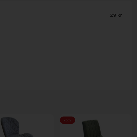
29 кг
-5%