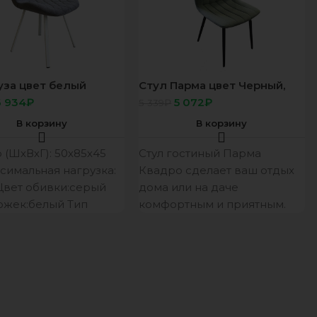
уза цвет белый
Стул Парма цвет Черный,
е ткань Велюр/БЭСТ
сидение ткань Велюр 11
6 934
₽
5 072
₽
5 339
₽
мятный
В корзину
В корзину
 (ШхВхГ): 50х85х45
Стул гостиный Парма
симальная нагрузка:
Квадро сделает ваш отдых
 Цвет обивки:серый
дома или на даче
ожек:белый Тип
комфортным и приятным.
:велюр
Он изготовлен из
одство: Россия
высококачественных
ийный срок: 12 мес.
материалов, поэтому