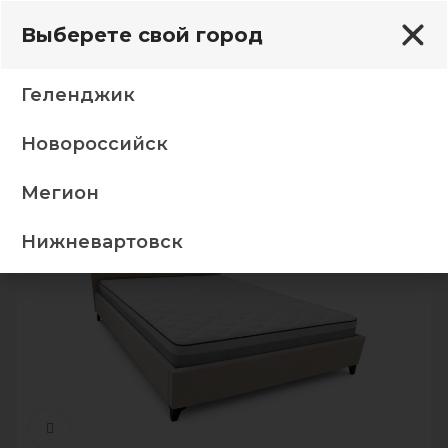
Выберете свой город
Геленджик
Новороссийск
ти
160*200 (пм) кр Валенсия 03 Калифорния св кор
Мегион
-5%
Нижневартовск
Нажмите, чтобы увеличить