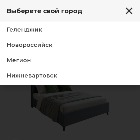
Выберете свой город
Геленджик
Новороссийск
енсия 180*200 без (пм) 07 Калифорния темно серый
Мегион
-5%
Нижневартовск