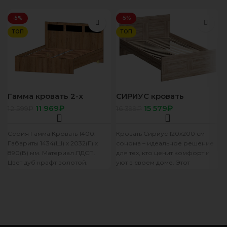
-5%
-5%
ТОП
ТОП
Гамма кровать 2-х
СИРИУС кровать
спальная 1400 дуб
двойная 120х200
11 969
₽
15 579
₽
12 599
₽
16 399
₽
крафт/ дуб вотан
Сонома
Серия Гамма Кровать 1400.
Кровать Сириус 120х200 см
Габариты 1434(Ш) х 2032(Г) х
сонома – идеальное решение
890(В) мм. Материал ЛДСП.
для тех, кто ценит комфорт и
Цвет дуб крафт золотой.
уют в своем доме. Этот
Кромка ПВХ. Ортопедическое
современный