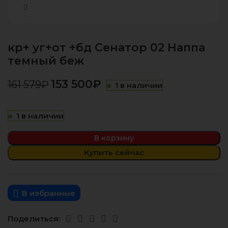
Нажмите, чтобы увеличить
кр+ уг+от +бд Сенатор 02 Наппа
темный беж
153 500
₽
161 579
₽
1 в наличии
1 в наличии
В корзину
Купить сейчас
В избранные
Поделиться: