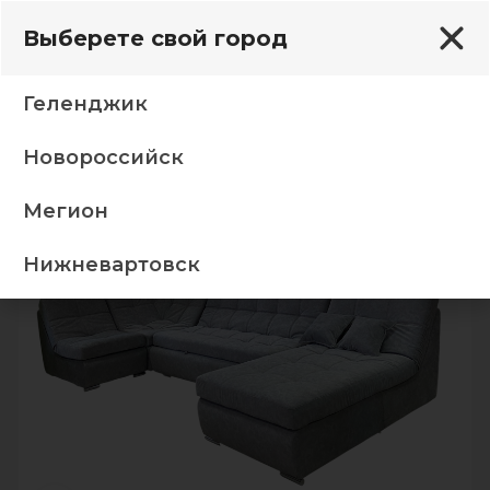
Выберете свой город
Геленджик
Новороссийск
ваны
кр+ уг+от +бд Сенатор 02 Наппа темный беж
Мегион
-5%
Нижневартовск