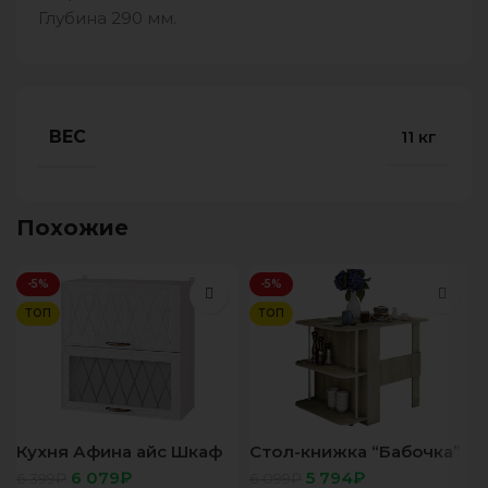
Глубина 290 мм.
ВЕС
11 кг
Похожие
-5%
-5%
ТОП
ТОП
Кухня Афина айс Шкаф
Стол-книжка “Бабочка”
7В3 корп белый, фасад
сонома
6 079
₽
5 794
₽
6 399
₽
6 099
₽