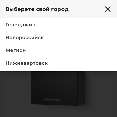
Выберете свой город
Геленджик
Новороссийск
 корпус 5 Х фасад 5Хпалермо Бомбей/сандал белый
Мегион
-5%
Нижневартовск