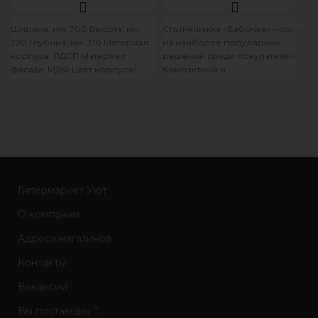
7В3 Афина айс
Ширина, мм: 700 Высота, мм:
Стол-книжка «Бабочка» – одно
720 Глубина, мм: 310 Материал
из наиболее популярных
корпуса: ЛДСП Материал
решений среди покупателей.
фасада: МДФ Цвет корпуса/
Компактный и
цвет фасада: белый/F11
функциональный, этот стол
ОСОБЕННОСТИ
способен занять достойное
место в
Гипермаркет Уют
О компании
Адреса магазинов
Контакты
Вакансии
Вы поставщик ?