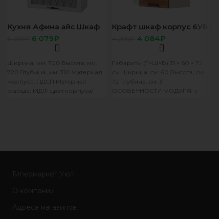
Кухня Афина айс Шкаф
Крафт шкаф корпус 6УВ1
7В3 корп белый, фасад
фасад 6УВ1
6 079
₽
4 084
₽
6 399
₽
4 299
₽
7В3 Афина айс
Ширина, мм: 700 Высота, мм:
Габариты (Г×Ш×В) 31 × 60 × 72
720 Глубина, мм: 310 Материал
см Ширина, см: 60 Высота, см:
корпуса: ЛДСП Материал
72 Глубина, см: 31
фасада: МДФ Цвет корпуса/
ОСОБЕННОСТИ МОДУЛЯ: с
цвет фасада: белый/F11
ОСОБЕННОСТИ
Гипермаркет Уют
О компании
Адреса магазинов