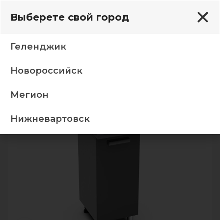
Выберете свой город
Геленджик
Новороссийск
я Кампео тумба 4Р белый фасад 4Р пудра + стол 0,4
Мегион
-5%
ТОП
Нижневартовск