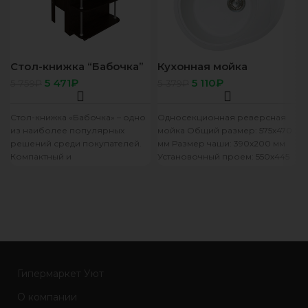
Стол-книжка “Бабочка”
Кухонная мойка
венге
GranAlliance G-33,
5 471
₽
5 110
₽
5 759
₽
5 379
₽
молочный + сифон
Стол-книжка «Бабочка» – одно
Односекционная реверсная
из наиболее популярных
мойка Общий размер: 575х470
решений среди покупателей.
мм Размер чаши: 390х200 мм
Компактный и
Установочный проем: 550х445
функциональный, этот стол
мм
способен занять достойное
место в
Гипермаркет Уют
О компании