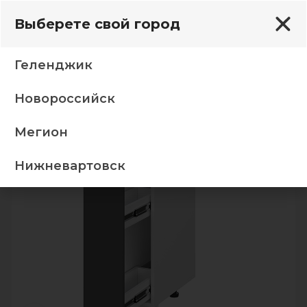
Выберете свой город
Геленджик
Новороссийск
 белый фасад ФДБ 200) + столешница семолина 0,2
Мегион
-5%
Нижневартовск