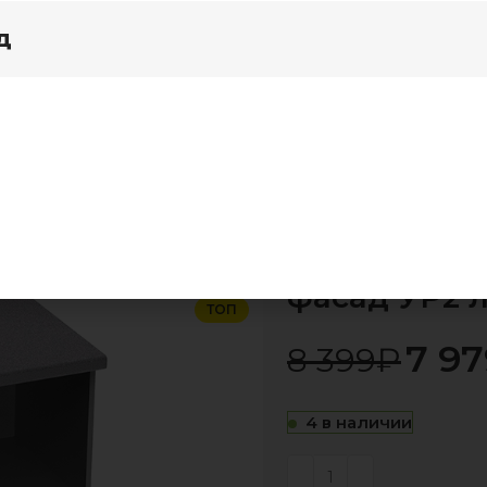
д
я дома
Акции
Осло"
Кухня Осло тумба УР2 корпус белый, фасад УР2 
Кухня Осло 
-5%
фасад УР2 ла
ТОП
7 97
8 399
₽
4 в наличии