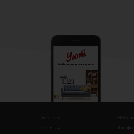
электр
(выде
Комнаты
Мебел
Гостиная
Шкафы