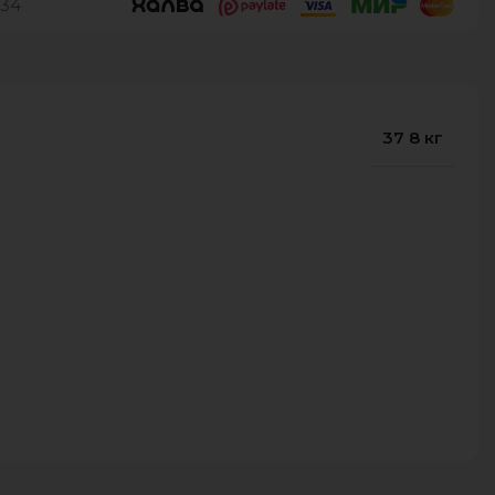
34
37 8 кг