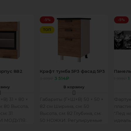
-5%
-5%
ТОП
орпус 8В2
Крафт тумба 5Р3 фасад 5Р3
Панель
без столеш
79 Лед
3 514
₽
1
3 699
₽
1 999
₽
600*20
рзину
В корзину
В) 31 × 80 ×
Габариты (Г×Ш×В) 50 × 50 ×
Фартук
м: 80 Высота,
82 см Ширина, см: 50
пласти
см: 31
Высота, см: 82 Глубина, см:
“Лед н
И МОДУЛЯ:
50 НОЖКИ: Регулируемые
идеаль
по
индукц