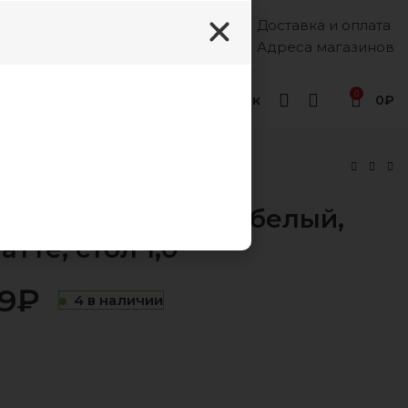
Доставка и оплата
Каждый день, 8:00 - 18:00
8 (988) 333-55-12
Адреса магазинов
0
Геленджик
0
₽
латте, стол 1,0
тумба УР2 корпус белый,
тте, стол 1,0
9
₽
₽
₽
4 в наличии
₽
₽