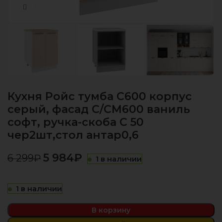
Нажмите, чтобы увеличить
Кухня Ройс тумба С600 корпус
серый, фасад С/СМ600 ваниль
софт, ручка-скоба С 50
чер2шт,стол антар0,6
5 984
₽
6 299
₽
1 в наличии
1 в наличии
В корзину