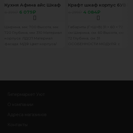
Кухня Афина айс Шкаф
Крафт шкаф корпус 6УВ1
7В3 корп белый, фасад
фасад 6УВ1
6 079
₽
4 084
₽
6 399
₽
4 299
₽
7В3 Афина айс
Ширина, мм: 700 Высота, мм:
Габариты (Г×Ш×В) 31 × 60 × 72
720 Глубина, мм: 310 Материал
см Ширина, см: 60 Высота, см:
корпуса: ЛДСП Материал
72 Глубина, см: 31
фасада: МДФ Цвет корпуса/
ОСОБЕННОСТИ МОДУЛЯ: с
цвет фасада: белый/F11
ОСОБЕННОСТИ
Гипермаркет Уют
О компании
Адреса магазинов
Контакты