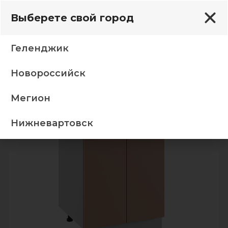
Выберете свой город
Геленджик
Новороссийск
аниль софт, ручка-скоба С 50 чер2шт,стол антар0,6
Мегион
-5%
ТОП
Нижневартовск