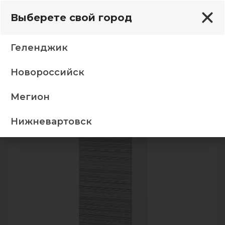
Выберете свой город
Геленджик
Новороссийск
Кухня Титан шкаф 3В1 фасад 3В1 титан бланш М 28
Мегион
-5%
Нижневартовск