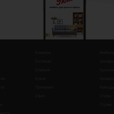
Комнаты
Мебел
Гостиная
Шкафы
Спальня
Кухонн
ели
Кухня
Кроват
ата
Прихожая
Комод
Офис
Столы
та
Стулья
ность