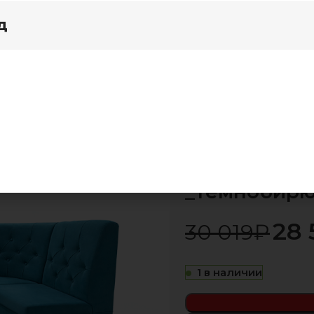
д
я дома
Акции
й угол/3 Раскладной (пуговицы) _темнобирюзовый
Кухонный уг
-5%
_темнобир
28 
30 019
₽
1 в наличии