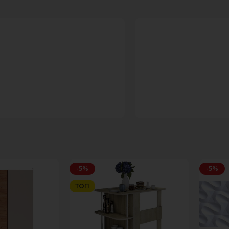
-5%
-5%
ТОП