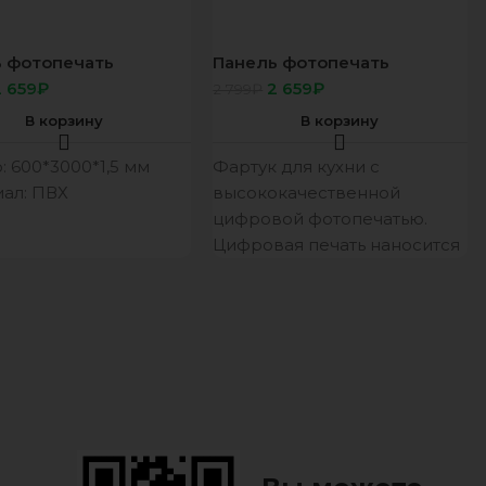
 фотопечать
Панель фотопечать
кция 117 Рельеф
Гурман31 Лёд и вишня
2 659
₽
2 659
₽
2 799
₽
ида 600*3000*1,5мм
600*3000*1,5мм АБС ЛАК
АК
В корзину
В корзину
: 600*3000*1,5 мм
Фартук для кухни с
ал: ПВХ
высококачественной
цифровой фотопечатью.
Цифровая печать наносится
промышленным
европейским принтером.
При печати используются
чернила Европейского
производства прошедшие