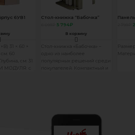
орпус 6УВ1
Стол-книжка “Бабочка”
Панель
сонома
Абстра
5 794
₽
6 099
₽
2 799
₽
синусо
АБС Л
рзину
В корзину
В) 31 × 60 ×
Стол-книжка «Бабочка» –
Размер
см: 60
одно из наиболее
Матери
Глубина, см: 31
популярных решений среди
 МОДУЛЯ: с
покупателей. Компактный и
функциональный, этот стол
способен занять достойное
место в