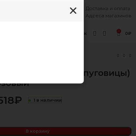
Доставка и оплата
Каждый день, 8:00 - 18:00
8 (988) 333-55-12
Адреса магазинов
0
Геленджик
0
₽
ол/3 Раскладной (пуговицы)
юзовый
518
₽
₽
₽
1 в наличии
₽
₽
В корзину