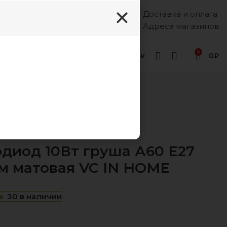
Доставка и оплата
Каждый день, 8:00 - 18:00
8 (988) 333-55-12
Адреса магазинов
0
Геленджик
0
₽
мпы
диод 10Вт груша А60 Е27
м матовая VC IN HOME
30 в наличии