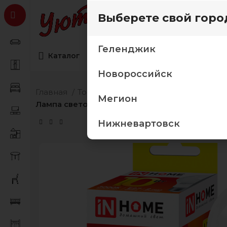
Выберете свой горо
Геленджик
Каталог
Коллекции мебели
Товары дл
Новороссийск
Главная
Товары для дома
Освещение
Ла
Мегион
Лампа светодиод 10Вт груша А60 Е27 3000К 
Нижневартовск
₽
₽
₽
₽