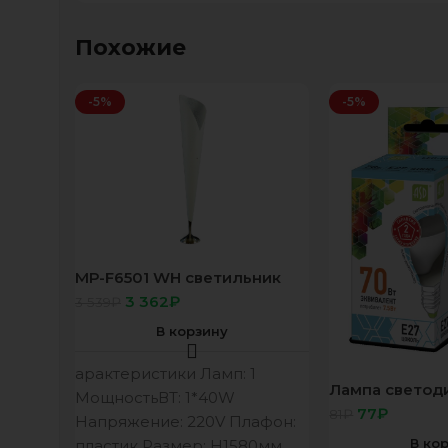
Похожие
-5%
-5%
МР-F6501 WH светильник
напольный
3 362
₽
3 539
₽
В корзину
арактеристики Ламп: 1
Лампа светоди
МощностьВТ: 1*40W
E27 4000К 67
77
₽
81
₽
Напряжение: 220V Плафон:
Standard ASD
В ко
пластик Размер: H1580мм