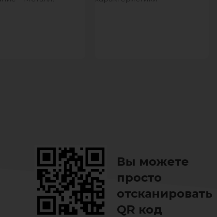
 Цвет основания –
Производитель Reluce
Максимальная мощность
лампы, Вт 60W Материал
основания
Вы можете
просто
отсканировать
QR код