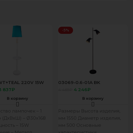
-5%
 WT+TEAL 220V 15W
03069-0.6-01A BK
ршер
светильник напольный
3 837
₽
4 246
₽
4 469
₽
В корзину
В корзину
ство лампочек – 1
Размеры Высота изделия,
 (ДхВхШ) – Ø30х168
мм 1550 Диаметр изделия,
ность – 15W
мм 500 Основные
ние – Металл,
характеристики