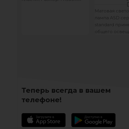
Цвет: белый Цоколь: Е27
Матовая свет
лампа ASD се
standard прим
общего освещ
широкого ряд
общественных
Благодаря кл
шарообразно
Теперь всегда в вашем
телефоне!