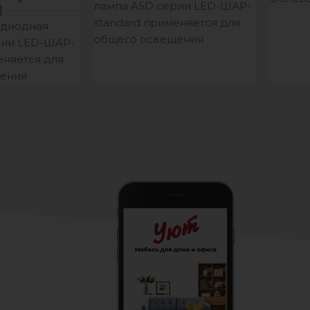
лампа ASD серии LED-ШАР-
дерево
standard применяется для
одиодная
Белый
общего освещения
рии LED-ШАР-
широкого ряда жилых и
еняется для
общественных помещений.
ения
Благодаря классической
а жилых и
шарообразной форме
 помещений.
ассической
й форме