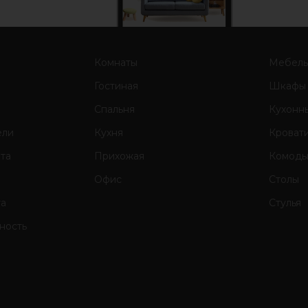
Комнаты
Мебел
Гостиная
Шкафы
Спальня
Кухонн
ели
Кухня
Кроват
ата
Прихожая
Комод
Офис
Столы
та
Стулья
ность