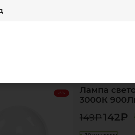
д
я дома
Акции
мпочки и сопутствующие товары
Светодиодные ла
900Лм матовая VC IN HOME
Лампа свето
-5%
3000К 900Л
142
₽
149
₽
30 в наличии