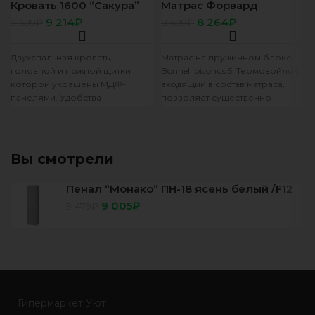
Кровать 1600 “Сакура”
Матрас Форвард
LIGHT венге/лоредо (без
Боннель 120х200
9 214
₽
8 264
₽
9 699
₽
8 699
₽
подложки)
Двухспальная кровать,
Матрас на пружинном блоке
головной и ножной щитки
Bonnell biconus 5. Термовойлок,
которой украшены МДФ-
входящий в состав матраса,
панелями. Удобства
позволяет существенно
добавляют выдвижные ящики
продлить срок службы
для белья. Основанием
изделия и значительно
кровати служат проложки из
Вы смотрели
Пенал “Монако” ПН-18 ясень белый /F12
9 005
₽
9 479
₽
Гипермаркет Уют