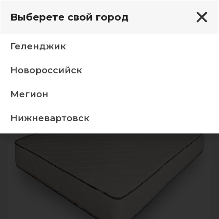
Выберете свой город
Геленджик
Новороссийск
ые матрасы
Матрас Эко Терм Без пружин 140х200
Мегион
-5%
ТОП
Нижневартовск