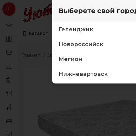
Выберете свой горо
Геленджик
Каталог
Коллекции мебели
Товары дл
Новороссийск
Главная
Спальня
Матрасы
Беспружинны
Мегион
Нижневартовск