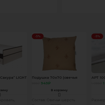
-5%
-5%
“Сакура” LIGHT
Подушка 70х70 (овечья
АРТ 10
(без
шерсть) комфорт
Акваст
949
₽
1
999
₽
1 099
₽
на рез
рзину
В корзину
кровать,
Состав: Овечья шерсть
Размер: