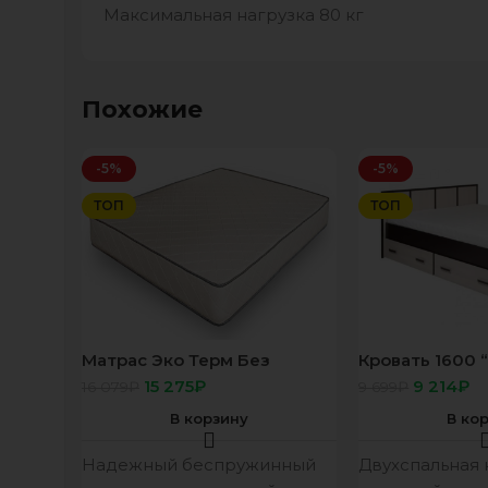
Максимальная нагрузка 80 кг
Похожие
-5%
-5%
ТОП
ТОП
Матрас Эко Терм Без
Кровать 1600 
пружин 140х200
венге/лоредо 
15 275
₽
9 214
₽
16 079
₽
9 699
₽
подложки)
В корзину
В ко
Надежный беспружинный
Двухспальная 