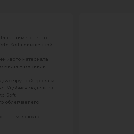
 14-сантиметрового
Orto-Soft повышенной
ойчивого материала.
о места в гостевой
 двухъярусной кровати.
ке. Удобная модель из
o-Soft.
то облегчает его
ергенном волокне