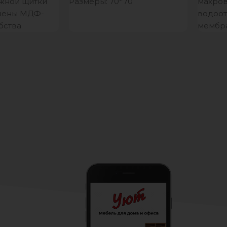
ожной щитки
Размеры: 70*70
махров
шены МДФ-
водоо
бства
мембра
ыдвижные
Упаков
ья.
полип
ровати служат