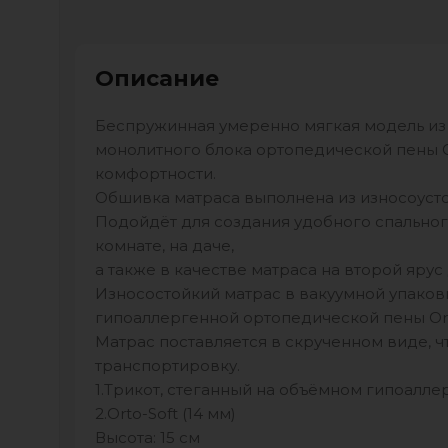
Описание
Беспружинная умеренно мягкая модель из
монолитного блока ортопедической пены 
комфортности.
Обшивка матраса выполнена из износоуст
Подойдёт для создания удобного спальног
комнате, на даче,
а также в качестве матраса на второй ярус
Износостойкий матрас в вакуумной упаков
гипоаллергенной ортопедической пены Ort
Матрас поставляется в скрученном виде, ч
транспортировку.
1.Трикот, стеганный на объёмном гипоалл
2.Orto-Soft (14 мм)
Высота: 15 см