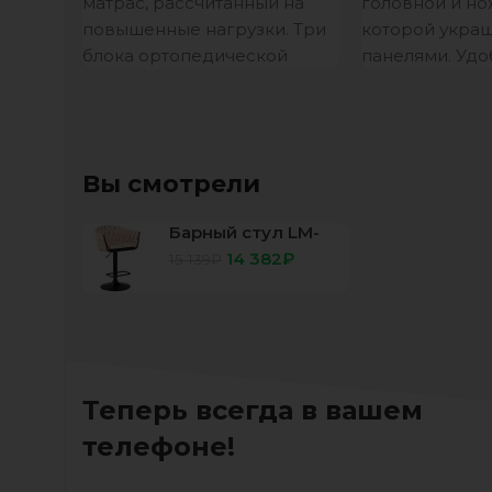
матрас, рассчитанный на
головной и н
повышенные нагрузки. Три
которой укра
блока ортопедической
панелями. Удо
пены Orto-Soft усилены
добавляют в
слоями термовойлока, что
ящики для бел
обеспечивает оптимальную
Основанием к
жесткость спального
проложки из
Вы смотрели
Барный стул LM-
9690 LEON
14 382
₽
15 139
₽
бежевый/черный
Теперь всегда в вашем
телефоне!