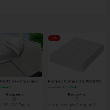
-5%
00/03 Наматрасник
Матрас Compact 2 90х200
оп 120х200 стандарт
 044
₽
13 328
₽
14 029
₽
инке
В корзину
В корзину
 120х200 Ткань:
Матрас Vegas Compact2 –