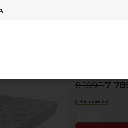
д
я дома
Акции
е матрасы
Матрас Эко Флекс Без пружин 80х186
Матрас Эко
-5%
7 78
8 199
₽
5 в наличии