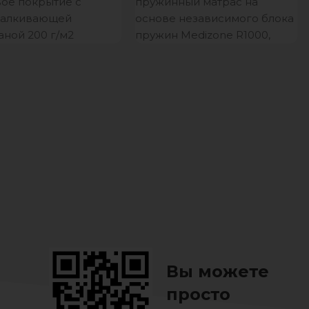
ое покрытие с
пружинный матрас на
талкивающей
основе независимого блока
ной 200 г/м2
пружин Medizone R1000,
ка: пакет
который обеспечивает
ропилен
максимальный уровень
комфорта, правильную
поддержку
Вы можете
просто