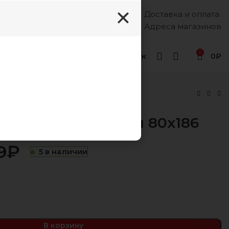
Доставка и оплата
Каждый день, 8:00 - 18:00
8 (988) 333-55-12
Адреса магазинов
0
Геленджик
0
₽
 Флекс Без пружин 80х186
9
₽
5 в наличии
₽
₽
₽
₽
В корзину