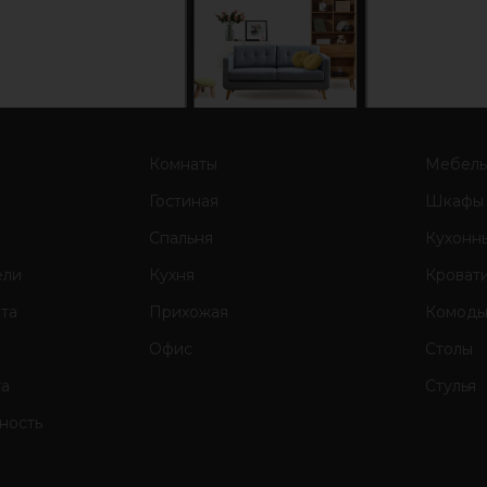
Комнаты
Мебел
Гостиная
Шкафы
Спальня
Кухонн
ели
Кухня
Кроват
ата
Прихожая
Комод
Офис
Столы
та
Стулья
ность