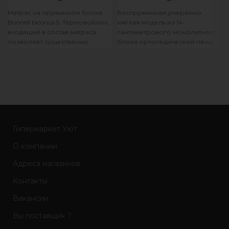
Матрас на пружинном блоке
Беспружинная умеренно
Bonnell biconus 5. Термовойлок,
мягкая модель из 14-
входящий в состав матраса,
сантиметрового монолитного
позволяет существенно
блока ортопедической пены
продлить срок службы
Orto-Soft повышенной
изделия и значительно
комфортности. Обшивка
матраса выполнена из
износоустойчивого
материала. Подойдёт
Гипермаркет Уют
О компании
Адреса магазинов
Контакты
Вакансии
Вы поставщик ?