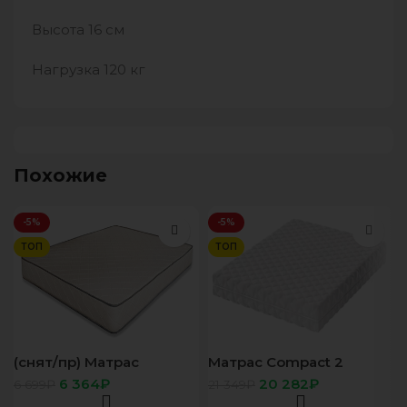
Высота 16 см
Нагрузка 120 кг
Похожие
-5%
-5%
ТОП
ТОП
(снят/пр) Матрас
Матрас Compact 2
Форвард Боннель
160х200
6 364
₽
20 282
₽
6 699
₽
21 349
₽
80х200