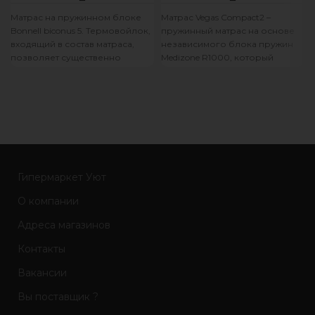
Матрас на пружинном блоке
Матрас Vegas Compact2 –
Bonnell biconus 5. Термовойлок,
пружинный матрас на основе
входящий в состав матраса,
независимого блока пружин
позволяет существенно
Medizone R1000, который
продлить срок службы
обеспечивает максимальный
изделия и значительно
уровень комфорта,
правильную поддержку
Гипермаркет Уют
О компании
Адреса магазинов
Контакты
Вакансии
Вы поставщик ?