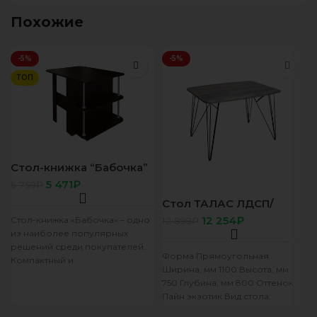
Похожие
-5%
-5%
ТОП
Стол-книжка “Бабочка”
венге
5 471
₽
5 759
₽
Стол ТАЛАС ЛДСП/
1100*800 Бетон Пайн
12 254
₽
Стол-книжка «Бабочка» – одно
12 899
₽
Белый Z900 черный
из наиболее популярных
решений среди покупателей.
Форма Прямоугольная
Компактный и
Ширина, мм 1100 Высота, мм
функциональный, этот стол
750 Глубина, мм 800 Оттенок
способен занять достойное
Пайн экзотик Вид стола:
место в
Нераскладной Материал