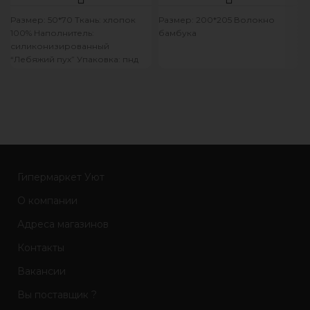
Размер: 50*70 Ткань: хлопок
Размер: 200*205 Волокно
100% Наполнитель:
бамбука
силиконизированный
“Лебяжий пух” Упаковка: пнд
пакет
Гипермаркет Уют
О компании
Адреса магазинов
Контакты
Вакансии
Вы поставщик ?