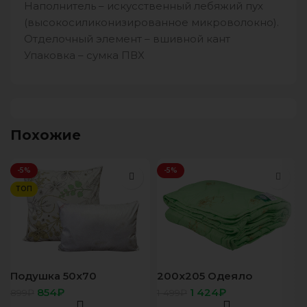
Наполнитель – искусственный лебяжий пух
(высокосиликонизированное микроволокно).
Отделочный элемент – вшивной кант
Упаковка – сумка ПВХ
Похожие
-5%
-5%
ТОП
Подушка 50х70
200х205 Одеяло
(Лебящий пух) стандарт
(Волокно бамбука)
854
₽
1 424
₽
899
₽
1 499
₽
Стандарт всесезон