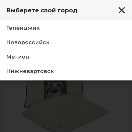
Выберете свой город
Геленджик
Новороссийск
одушки
Подушка Эвкалипт “Ивтекстиль” 50х70 тик
Мегион
-5%
Нижневартовск