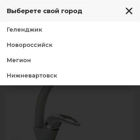
Выберете свой город
Геленджик
Новороссийск
я
Кухня
Смесители
Смеситель G-1, темно-серый
Мегион
-5%
Нижневартовск