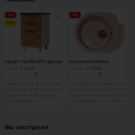
-5%
-5%
ТОП
Крафт тумба 5Р3 фасад
Кухонная мойка
5Р3 без столеш
GranAlliance G-33, песок
3 514
₽
4 759
₽
3 699
₽
5 009
₽
+ сифон
Габариты (Г×Ш×В) 50 × 50 × 82
Односекционная реверсная
см Ширина, см: 50 Высота, см:
мойка Общий размер: 575х470
82 Глубина, см: 50 НОЖКИ:
мм Размер чаши: 390х200 мм
Регулируемые по
Установочный проем: 550х445
мм
Вы смотрели