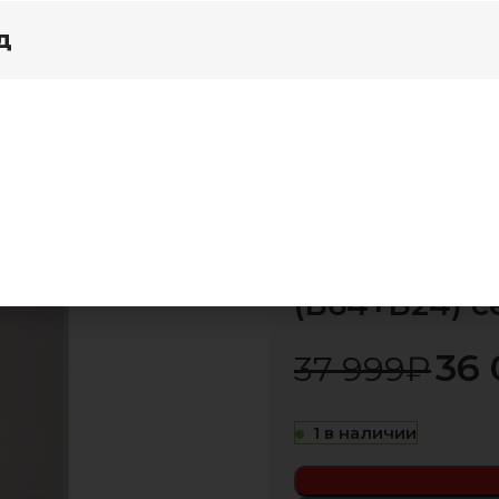
д
я дома
Акции
Шкаф-купе с зер Браун 1400 (Б64+Б24) серый дуб/белы
(снят/пр) Ш
-5%
(Б64+Б24) 
36 
37 999
₽
1 в наличии