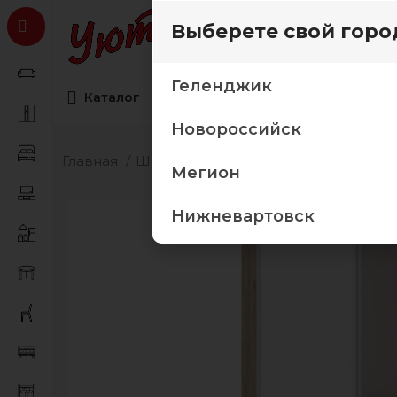
Выберете свой горо
Геленджик
Каталог
Коллекции мебели
Товары дл
Новороссийск
Главная
Шкафы
Шкафы-купе
(снят/пр) 
Мегион
Нижневартовск