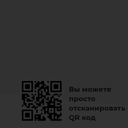
предметы декора и другие
вещи. Изделие
Вы можете
просто
отсканировать
QR код