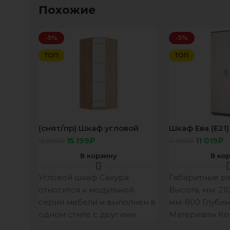
Похожие
-5%
-5%
ТОП
ТОП
(снят/пр) Шкаф угловой
Шкаф Ева (Е21)
“Сакура” дуб сонома/белый
15 199
₽
11 019
₽
15 999
₽
11 599
₽
В корзину
В ко
Угловой шкаф Сакура
Габаритные р
относится к модульной
Высота, мм: 2
серии мебели и выполнен в
мм: 800 Глубин
одном стиле с другими
Материалы Ко
предметами коллекции.
16 мм. Фасад 