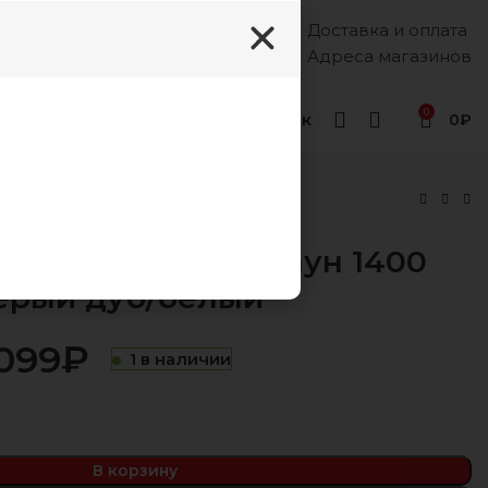
Доставка и оплата
Каждый день, 8:00 - 18:00
8 (988) 333-55-12
Адреса магазинов
0
Геленджик
0
₽
й
каф-купе с зер Браун 1400
серый дуб/белый
099
₽
₽
₽
₽
₽
1 в наличии
В корзину