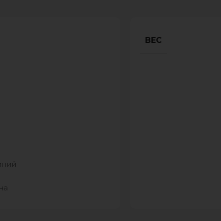
ВЕС
иний
на