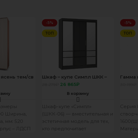
-5%
-5%
ТОП
ТОП
 ясень тем/св
Шкаф – купе Симпл ШКК –
Гамма 
06 Графит
дуб кр
26 865
₽
28 279
₽
30 199
₽
рзину
В корзину
азмеры
Шкаф-купе «Симпл»
Серия 
100 Ширина,
(ШКК-06) — вместительная и
створч
а, мм: 520
эстетичная модель для тех,
1600(Ш)
рпус – ЛДСП
кто предпочитает
Матери
– ЛДСП
лаконичные интерьерные
крафт 