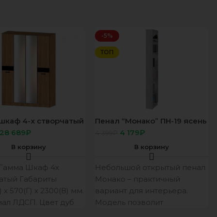
-5%
ТОП
шкаф 4-х створчатый
Пенал “Монако” ПН-19 ясень
афт
белый /F12
28 689
₽
4 179
₽
4 399
₽
В корзину
В корзину
Гамма Шкаф 4х
Небольшой открытый пенал
атый Габариты
Монако – практичный
 х 570(Г) х 2300(В) мм.
вариант для интерьера.
ал ЛДСП. Цвет дуб
Модель позволит
золотой. Кромка ПВХ.
разместить книги, сувениры,