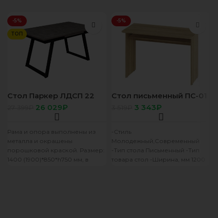
-5%
-5%
ТОП
Стол Паркер ЛДСП 22
Стол письменный ПС-01
мм,1400(1900)*850
сонома
26 029
₽
3 343
₽
27 399
₽
3 519
₽
железный камень ,Z 980
(цвет черный)
Рама и опора выполнены из
-Стиль
металла и окрашены
Молодежный,Современный
порошковой краской. Размер:
-Тип стола Письменный -Тип
1400 (1900)*850*h750 мм, в
товара стол -Ширина, мм 1200
сочетании с опорой Z980.
-Глубина, мм 591 -Высота, мм
Размер
798 -Цвет фасада дуб