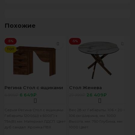
Похожие
-5%
-5%
ТОП
Регина Стол с ящиками
Стол Женева
дуб самдал
МДФСтекло/Пластик
6 649
₽
26 409
₽
6 999
₽
27 799
₽
1000 Мрамор Керара
Белый (DG 01 золото
хром)
Серия Регина Стол с ящиками
Вес 28 кг Габариты: 106 × 20 ×
Габариты 1200(Ш) х 600(Г) х
106 см Ширина, мм: 1000
754(В) мм. Материал ЛДСП. Цвет
Высота, мм: 750 Глубина, мм:
дуб самдал. Кромка ПВХ.
1000 Цвет:
Вставка