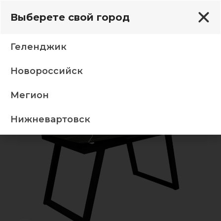
Выберете свой город
Геленджик
Новороссийск
400 (1900)*850, Найт Стоун/черный (Z 980 черный))
Мегион
-5%
Нижневартовск