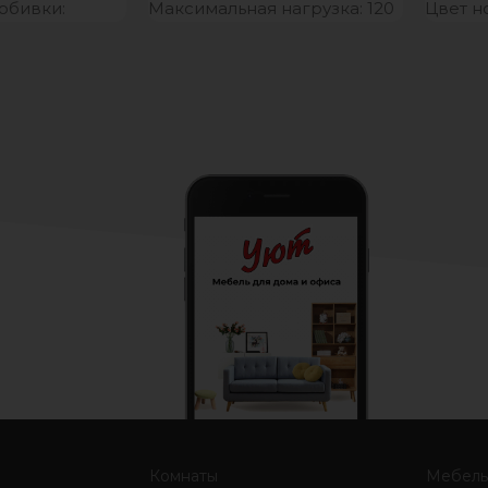
обивки:
Максимальная нагрузка: 120
Цвет н
ь Материал
кг Производство: Россия
обивки
 Металл
Гарантийный срок:
Произв
Гарант
Комнаты
Мебел