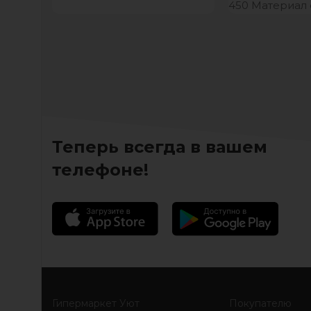
450 Материал 
Анатомический: Да
Кожзаменител
Складной: Нет Материал
ножек, опоры:
каркаса: металл Материал
обивки:
Теперь всегда в вашем
телефоне!
Гипермаркет Уют
Покупателю