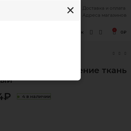
Доставка и оплата
Каждый день, 8:00 - 18:00
8 (988) 333-55-12
Адреса магазинов
0
Геленджик
0
₽
кань БЭСТ бежевый
цвет Черный, сидение ткань
вый
4
₽
₽
₽
4 в наличии
₽
₽