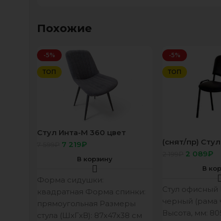
Похожие
-5%
-5%
ТОП
ТОП
Стул Инта-М 360 цвет
Черный, сиденье ткань
(снят/пр) Сту
7 219
₽
7 599
₽
БЭСТ серый
рама кож/зам
2 089
₽
2 199
₽
В корзину
В ко
Форма сидушки:
Стул офисный
квадратная Форма спинки:
черный (рама 
прямоугольная Размеры
Высота, мм: 80
стула (ШxГxВ): 87х47х38 см