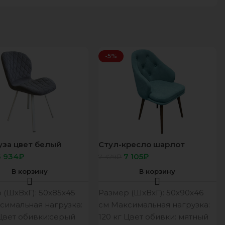
-5%
уза цвет белый
Стул-кресло шарлот
е ткань Велюр/БЭСТ
Стрейч-Велюр мятный.
6 934
₽
7 105
₽
7 479
₽
опора ОРЕХ
В корзину
В корзину
 (ШхВхГ): 50х85х45
Размер (ШхВхГ): 50х90х46
симальная нагрузка:
см Максимальная нагрузка:
 Цвет обивки:серый
120 кг Цвет обивки: мятный