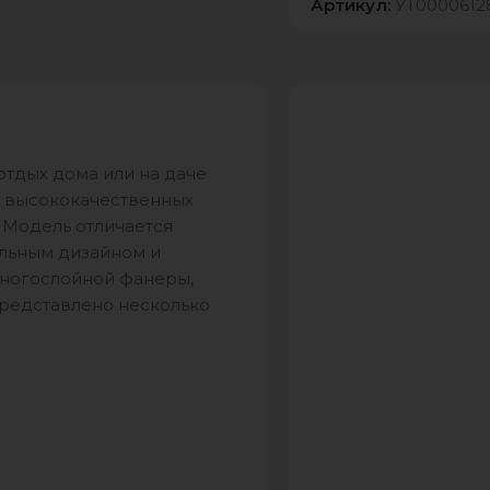
Артикул:
УТ0000612
отдых дома или на даче
з высококачественных
 Модель отличается
альным дизайном и
многослойной фанеры,
представлено несколько