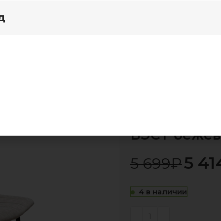
д
я дома
Акции
ухонные стулья
Стул Парма цвет Черный, сидение т
Стул Парма 
-5%
БЭСТ беже
5 41
5 699
₽
4 в наличии