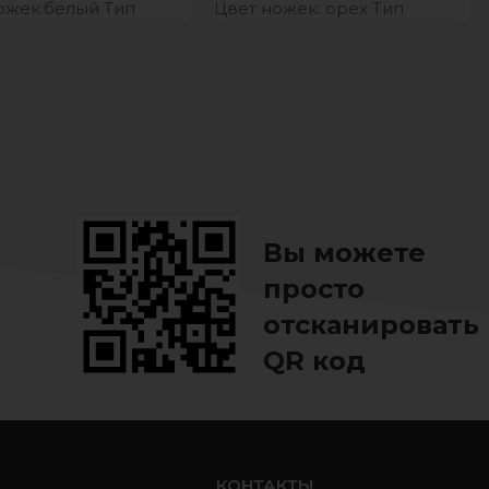
ожек:белый Тип
Цвет ножек: орех Тип
:велюр
обивки: стрейч-велюр
одство: Россия
Производство: Россия
ийный срок: 12 мес.
Гарантийный
Вы можете
просто
отсканировать
QR код
ь
КОНТАКТЫ