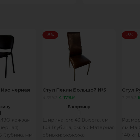
-5%
-5%
л Изо черная
Стул Пекин Большой №5
Стул Р
КЗ№ Атика 1
сидень
4 179
₽
4 399
₽
7 299
₽
серый
рзину
В корзину
 ИЗО кожзам
Ширина, см: 43 Высота, см:
Размер
черная)
103 Глубина, см: 40 Материал
см Мак
5 Глубина, мм:
обивки: экокожа
140 кг