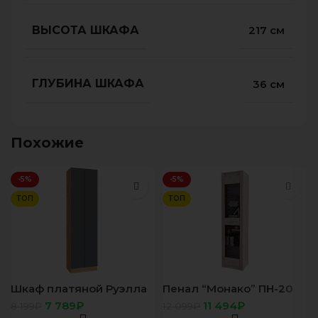
ВЫСОТА ШКАФА
217 см
ГЛУБИНА ШКАФА
36 см
Похожие
-5%
-5%
ТОП
ТОП
Шкаф платяной Руэлла
Пенал “Монако” ПН-20
дуб золотой/графит
ясень белый/F12
7 789
₽
11 494
₽
8 199
₽
12 099
₽
серый