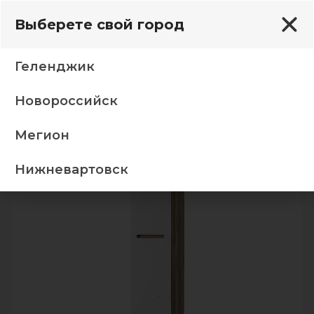
Выберете свой город
Геленджик
Новороссийск
для белья “Наоми” ШК-25 дуб каньон/белый глянец
Мегион
-5%
ТОП
Нижневартовск