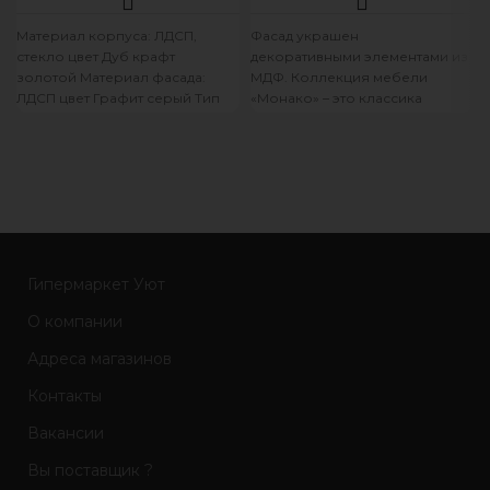
Материал корпуса: ЛДСП,
Фасад украшен
стекло цвет Дуб крафт
декоративными элементами из
золотой Материал фасада:
МДФ. Коллекция мебели
ЛДСП цвет Графит серый Тип
«Монако» – это классика
петель: Петля накладная
жанра, показывающая тонкий
(прямая) Опоры:
и безупречный вкус хозяев
квартиры.
Гипермаркет Уют
О компании
Адреса магазинов
Контакты
Вакансии
Вы поставщик ?