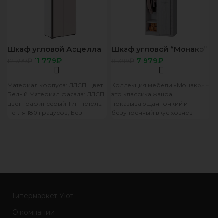
Шкаф угловой Асцелла
Шкаф угловой “Монако”
белый/графит серый
ШК-39 ясень белый /F12
11 779
₽
7 979
₽
12 399
₽
8 399
₽
Материал корпуса: ЛДСП, цвет
Коллекция мебели «Монако» –
Белый Материал фасада: ЛДСП,
это классика жанра,
цвет Графит серый Тип петель:
показывающая тонкий и
Петля 180 градусов, Без
безупречный вкус хозяев
доводчика «Boyard» /
квартиры. Сдержанность и
максимальная простота
мебели очень
Гипермаркет Уют
О компании