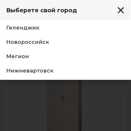
Выберете свой город
Геленджик
Новороссийск
вухстворчатые шкафы
Шкаф Ева (Е21) ясень тем/св
Мегион
-5%
ТОП
Нижневартовск