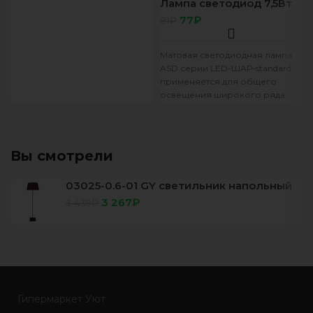
Лампа светодиод 7,5Вт
шар E27 4000К 675Лм
77
₽
81
₽
матовая Standard ASD
Матовая светодиодная лампа
ASD серии LED-ШАР-standard
применяется для общего
освещения широкого ряда
жилых и общественных
помещений. Благодаря
классической шарообразной
форме
Вы смотрели
03025-0.6-01 GY светильник напольный
3 267
₽
3 439
₽
Гипермаркет Уют