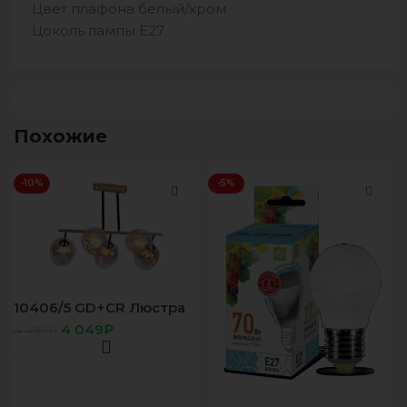
Цвет плафона белый/хром
Цоколь лампы E27
Похожие
-10%
-5%
10406/5 GD+CR Люстра
Е27*60Вт
4 049
₽
4 499
₽