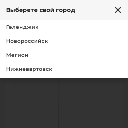
Выберете свой город
Геленджик
Новороссийск
оршеры
03049-0.6-01B WT светильник напольный
Мегион
-5%
Нижневартовск